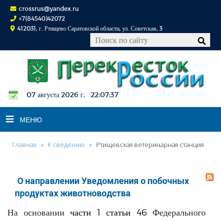
crossrus@yandex.ru
+7(84540)42072
412031, г. Ртищево Саратовской области, ул. Советская, 3
07 августа 2026 г. 22:07:37
МЕНЮ
Главная
К сведению
Ртищевская ветеринарная станция
НОВОСТИ
ОФИЦИАЛЬНО
О направлении Уведомления о побочных
К СВЕДЕНИЮ
продуктах животноводства
КОНКУРСЫ
На основании
части 1 статьи 46
Федерального
ФОТОРЕПОРТАЖИ