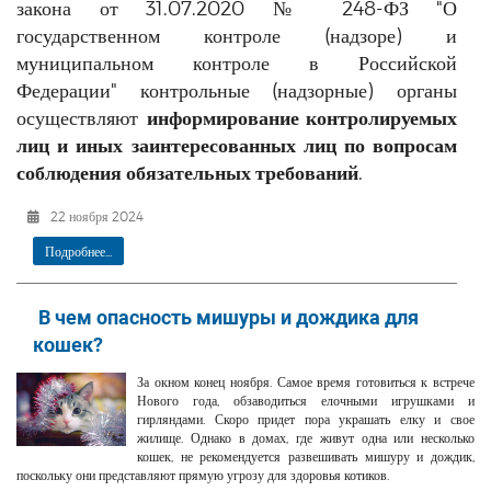
закона от 31.07.2020 № 248-ФЗ "О
РЕКЛАМОДАТЕЛЯМ
государственном контроле (надзоре) и
ОБЪЯВЛЕНИЯ
муниципальном контроле в Российской
Федерации" контрольные (надзорные) органы
КОНТАКТЫ
осуществляют
информирование контролируемых
лиц и иных заинтересованных лиц по вопросам
соблюдения обязательных требований
.
22 ноября 2024
Подробнее...
В чем опасность мишуры и дождика для
кошек?
За окном конец ноября. Самое время готовиться к встрече
Нового года, обзаводиться елочными игрушками и
гирляндами. Скоро придет пора украшать елку и свое
жилище. Однако в домах, где живут одна или несколько
кошек, не рекомендуется развешивать мишуру и дождик,
поскольку они представляют прямую угрозу для здоровья котиков.