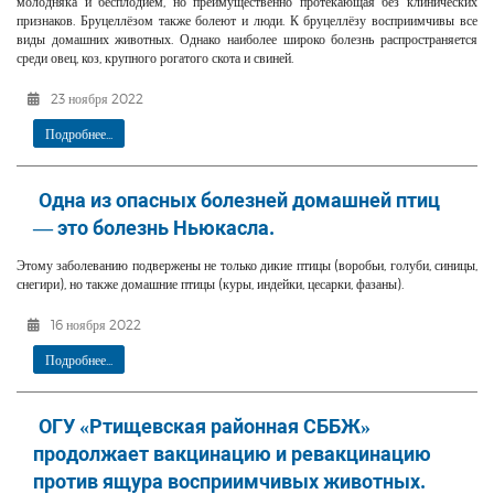
молодняка и бесплодием, но преимущественно протекающая без клинических
признаков. Бруцеллёзом также болеют и люди. К бруцеллёзу восприимчивы все
виды домашних животных. Однако наиболее широко болезнь распространяется
среди овец, коз, крупного рогатого скота и свиней.
23 ноября 2022
Подробнее...
Одна из опасных болезней домашней птиц
— это болезнь Ньюкасла.
Этому заболеванию подвержены не только дикие птицы (воробьи, голуби, синицы,
снегири), но также домашние птицы (куры, индейки, цесарки, фазаны).
16 ноября 2022
Подробнее...
ОГУ «Ртищевская районная СББЖ»
продолжает вакцинацию и ревакцинацию
против ящура восприимчивых животных.