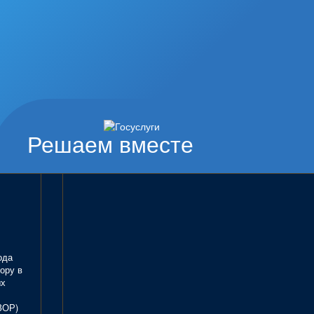
Решаем вместе
ода
ору в
ых
ЗОР)