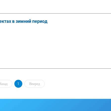
ектах в зимний период
Назад
1
Вперед