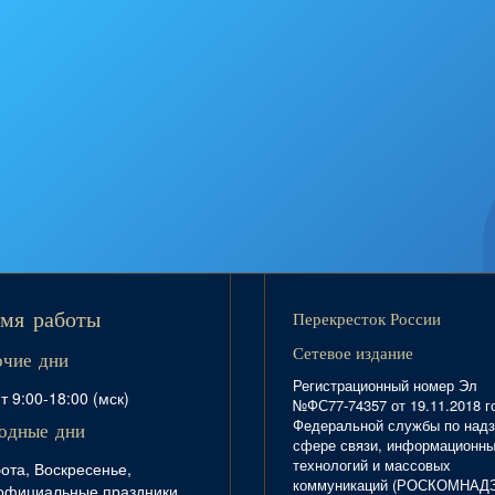
Перекресток России
мя работы
Сетевое издание
очие дни
Регистрационный номер Эл
т 9:00-18:00 (мск)
№ФС77-74357 от 19.11.2018 г
Федеральной службы по надз
одные дни
сфере связи, информационн
технологий и массовых
ота, Воскресенье,
коммуникаций (РОСКОМНАД
официальные праздники