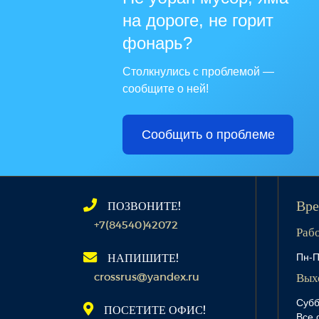
на дороге, не горит
фонарь?
Столкнулись с проблемой —
сообщите о ней!
Сообщить о проблеме
ПОЗВОНИТЕ!
Вре
+7(84540)42072
Раб
Пн-П
НАПИШИТЕ!
crossrus@yandex.ru
Вых
Субб
ПОСЕТИТЕ ОФИС!
Все 