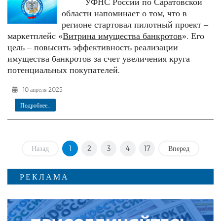
УФНС России по Саратовской
области напоминает о том, что в
регионе стартовал пилотный проект –
маркетплейс «
Витрина имущества банкротов
». Его
цель – повысить эффективность реализации
имущества банкротов за счет увеличения круга
потенциальных покупателей.
10 апреля 2025
Подробнее...
Назад
1
2
3
4
17
Вперед
РЕКЛАМА