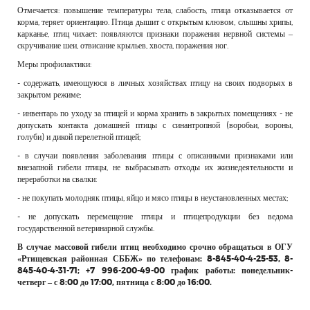
Отмечается: повышение температуры тела, слабость, птица отказывается от
корма, теряет ориентацию. Птица дышит с открытым клювом, слышны хрипы,
карканье, птиц чихает: появляются признаки поражения нервной системы –
скручивание шеи, отвисание крыльев, хвоста, поражения ног.
Меры профилактики:
- содержать, имеющуюся в личных хозяйствах птицу на своих подворьях в
закрытом режиме;
- инвентарь по уходу за птицей и корма хранить в закрытых помещениях - не
допускать контакта домашней птицы с синантропной (воробьи, вороны,
голуби) и дикой перелетной птицей;
- в случаи появления заболевания птицы с описанными признаками или
внезапной гибели птицы, не выбрасывать отходы их жизнедеятельности и
переработки на свалки:
- не покупать молодняк птицы, яйцо и мясо птицы в неустановленных местах;
- не допускать перемещение птицы и птицепродукции без ведома
государственной ветеринарной службы.
В случае массовой гибели птиц необходимо срочно обращаться в ОГУ
«Ртищевская районная СББЖ» по телефонам: 8-845-40-4-25-53, 8-
845-40-4-31-71; +7 996-200-49-00 график работы: понедельник-
четверг – с 8:00 до 17:00, пятница с 8:00 до 16:00.