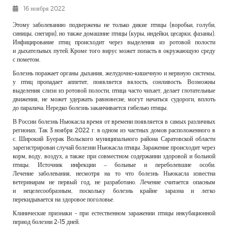
16 ноября 2022
РЕКЛАМОДАТЕЛЯМ
Этому заболеванию подвержены не только дикие птицы (воробьи, голуби,
ОБЪЯВЛЕНИЯ
синицы, снегири), но также домашние птицы (куры, индейки, цесарки, фазаны).
КОНТАКТЫ
Инфицирование птиц происходит через выделения из ротовой полости
и дыхательных путей. Кроме того вирус может попасть в окружающую среду
с пометом.
Болезнь поражает органы дыхания, желудочно-кишечную и нервную системы,
у птиц пропадает аппетит, появляется вялость, сонливость. Возможны
выделения слизи из ротовой полости, птица часто чихает, делает глотательные
движения, не может удержать равновесие, могут начаться судороги, вплоть
до паралича. Нередко болезнь заканчивается гибелью птицы.
В России болезнь Ньюкасла время от времени появляется в самых различных
регионах. Так 3 ноября 2022 г. в одном из частных домов расположенного в
с. Широкий Буерак Вольского муниципального района Саратовской области
зарегистрирован случай болезни Ньюкасла птицы. Заражение происходит через
корм, воду, воздух, а также при совместном содержании здоровой и больной
птицы. Источник инфекции – больные и переболевшие особи.
Лечение заболевания, несмотря на то что болезнь Ньюкасла известна
ветеринарам не первый год, не разработано. Лечение считается опасным
и нецелесообразным, поскольку болезнь крайне заразна и легко
перекидывается на здоровое поголовье.
Клинические признаки - при естественном заражении птицы инкубационной
период болезни 2-15 дней.