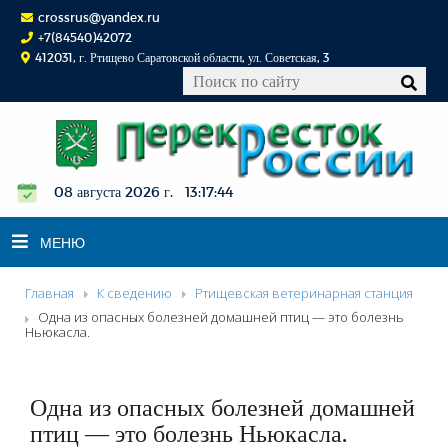
crossrus@yandex.ru
+7(84540)42072
412031, г. Ртищево Саратовской области, ул. Советская, 3
08 августа 2026 г. 13:17:45
МЕНЮ
Главная
К сведению
Ртищевская ветеринарная станция
НОВОСТИ
Одна из опасных болезней домашней птиц — это болезнь
Ньюкасла.
ОФИЦИАЛЬНО
К СВЕДЕНИЮ
Одна из опасных болезней домашней
КОНКУРСЫ
птиц — это болезнь Ньюкасла.
ФОТОРЕПОРТАЖИ