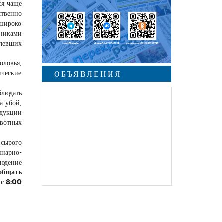
ся чаще
ственно
 широко
чниками
олевших
ловья,
ические
ОБЪЯВЛЕНИЯ
блюдать
а убой,
одукции
вотных
 сырого
инарно-
людение
ообщать
 с 8:00