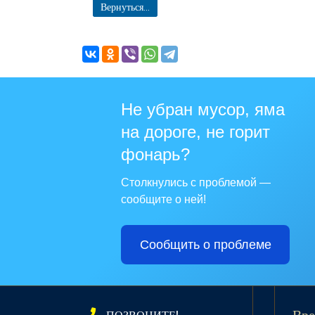
Вернуться...
Не убран мусор, яма
на дороге, не горит
фонарь?
Столкнулись с проблемой —
сообщите о ней!
Сообщить о проблеме
ПОЗВОНИТЕ!