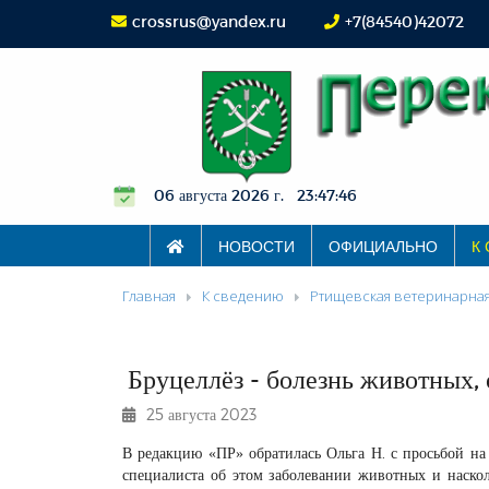
crossrus@yandex.ru
+7(84540)42072
06 августа 2026 г. 23:47:46
НОВОСТИ
ОФИЦИАЛЬНО
К
Главная
К сведению
Ртищевская ветеринарная
Бруцеллёз - болезнь животных, 
25 августа 2023
В редакцию «ПР» обратилась Ольга Н. с просьбой на 
специалиста об этом заболевании животных и наскол