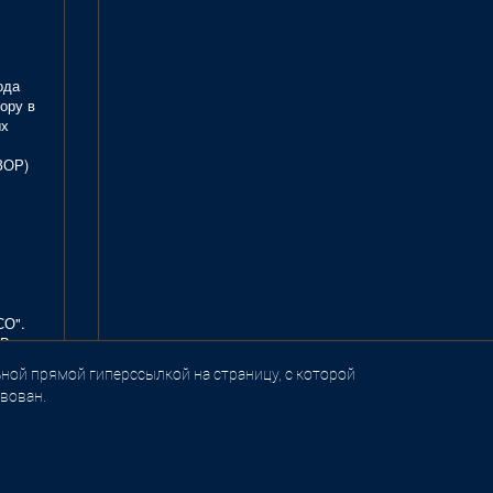
ода
ору в
ых
ЗОР)
СО".
В.
ной прямой гиперссылкой на страницу, с которой
вован.