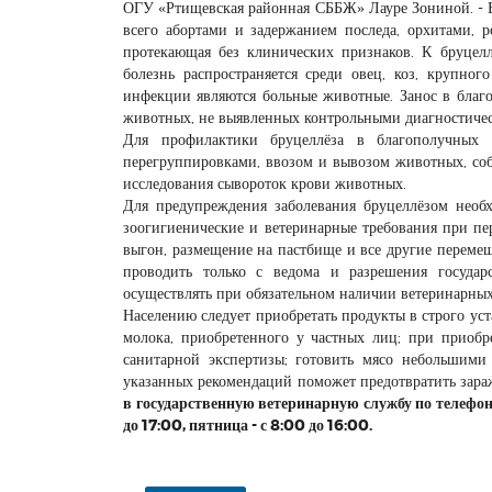
ОГУ «Ртищевская районная СББЖ» Лауре Зониной. - Б
всего абортами и задержанием последа, орхитами,
протекающая без клинических признаков. К бруце
болезнь распространяется среди овец, коз, крупно
инфекции являются больные животные. Занос в благо
животных, не выявленных контрольными диагностичес
Для профилактики бруцеллёза в благополучных х
перегруппировками, ввозом и вывозом животных, соб
исследования сывороток крови животных.
Для предупреждения заболевания бруцеллёзом необх
зоогигиенические и ветеринарные требования при пе
выгон, размещение на пастбище и все другие перем
проводить только с ведома и разрешения госуда
осуществлять при обязательном наличии ветеринарны
Населению следует приобретать продукты в строго уст
молока, приобретенного у частных лиц; при приобр
санитарной экспертизы; готовить мясо небольшими
указанных рекомендаций поможет предотвратить зара
в государственную ветеринарную службу по телефона
до 17:00, пятница - с 8:00 до 16:00.