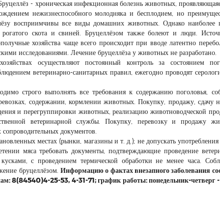
руцеллёз - хроническая инфекционная болезнь животных, проявляющая
 рождением нежизнеспособного молодняка и бесплодием, но преимуще
ллёзу восприимчивы все виды домашних животных. Однако наиболее
го рогатого скота и свиней. Бруцеллёзом также болеют и люди. Исто
получные хозяйства чаще всего происходит при вводе латентно переб
кими исследованиями. Лечение бруцеллёза у животных не разработано.
озяйствах осуществляют постоянный контроль за состоянием пого
людением ветеринарно-санитарных правил, ежегодно проводят серолог
одимо строго выполнять все требования к содержанию поголовья, со
ревозках, содержании, кормлении животных. Покупку, продажу, сдачу н
ещения и перегруппировки животных, реализацию животноводческой пр
рственной ветеринарной службы. Покупку, перевозку и продажу жи
х сопроводительных документов.
ановленных местах (рынки, магазины и т. д.); не допускать употребления
етении мяса требовать документы, подтверждающие проведение ветер
 кусками, с проведением термической обработки не менее часа. Соб
жение бруцеллёзом.
Информацию о фактах внезапного заболевания с
м: 8(84540)4-25-53, 4-31-71; график работы: понедельник-четверг -