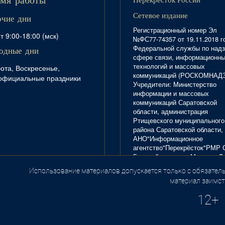
мя работы
Сетевое издание
очие дни
Регистрационный номер Эл
т 9:00-18:00 (мск)
№ФС77-74357 от 19.11.2018 г
Федеральной службы по надз
одные дни
сфере связи, информационн
технологий и массовых
ота, Воскресенье,
коммуникаций (РОСКОМНАД
официальные праздники
Учредители: Министерство
информации и массовых
коммуникаций Саратовской
области, администрация
Ртищевского муниципального
района Саратовской области,
АНО"Информационное
агентство"Перекрёсток"РМР 
Главный редактор Маркова Л.
Тел. 8(84540)4-20-72; отдел
Использование материалов допускается только с обязатель
.
рекламы - 4-29-10.
материал заимст
12+