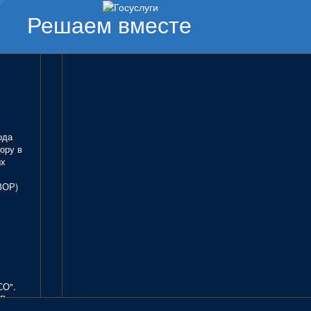
Решаем вместе
ода
ору в
ых
ЗОР)
СО".
В.