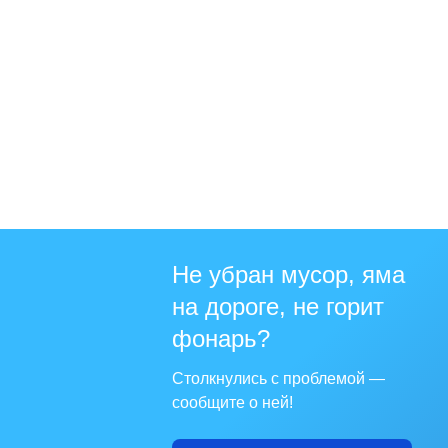
Не убран мусор, яма
на дороге, не горит
фонарь?
Столкнулись с проблемой —
сообщите о ней!