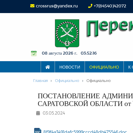
crossrus@yandex.ru
+7(84540)42072
08 августа 2026 г. 03:52:16
НОВОСТИ
ОФИЦИАЛЬНО
К
Главная
Официально
Официально
ПОСТАНОВЛЕНИЕ АДМИНИ
САРАТОВСКОЙ ОБЛАСТИ от 19
03.05.2024
8f9f4a3491dafc5999cccd48db475546.doc