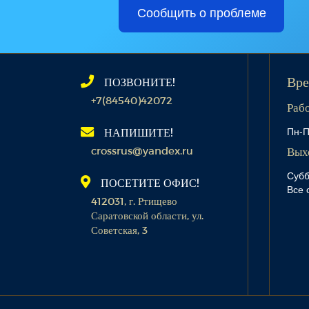
Сообщить о проблеме
ПОЗВОНИТЕ!
Вре
+7(84540)42072
Раб
Пн-П
НАПИШИТЕ!
crossrus@yandex.ru
Вых
Субб
ПОСЕТИТЕ ОФИС!
Все 
412031, г. Ртищево
Саратовской области, ул.
Советская, 3