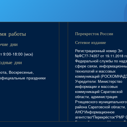
Перекресток России
мя работы
Сетевое издание
очие дни
Регистрационный номер Эл
т 9:00-18:00 (мск)
№ФС77-74357 от 19.11.2018 г
Федеральной службы по надз
одные дни
сфере связи, информационн
технологий и массовых
ота, Воскресенье,
коммуникаций (РОСКОМНАД
официальные праздники
Учредители: Министерство
информации и массовых
коммуникаций Саратовской
области, администрация
Ртищевского муниципального
района Саратовской области,
АНО"Информационное
агентство"Перекрёсток"РМР 
Главный редактор Маркова Л.