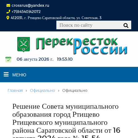
crossrus@yandex.ru
+7(84540)42072
412031, г. Ртищево Саратовской области, ул. Советская, 3
06 августа 2026 г. 19:53:11
МЕНЮ
Главная
Официально
Официально
НОВОСТИ
Решение Совета муниципального
ОФИЦИАЛЬНО
образования город Ртищево
К СВЕДЕНИЮ
Ртищевского муниципального
КОНКУРСЫ
района Саратовской области от 16
ФОТОРЕПОРТАЖИ
августа 2024 года № 15-54