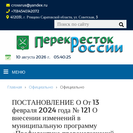
crossrus@yandex.ru
+7(84540)42072
412031, г. Ртищево Саратовской области, ул. Советская, 3
10 августа 2026 г. 05:40:26
МЕНЮ
Главная
Официально
Официально
НОВОСТИ
ПОСТАНОВЛЕНИЕ О От 13
ОФИЦИАЛЬНО
февраля 2024 года № 121 О
К СВЕДЕНИЮ
внесении изменений в
КОНКУРСЫ
муниципальную программу
ФОТОРЕПОРТАЖИ
«Профилактика правонарушений,