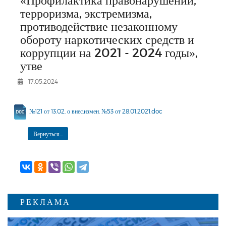
РЕКЛАМОДАТЕЛЯМ
терроризма, экстремизма,
противодействие незаконному
ОБЪЯВЛЕНИЯ
обороту наркотических средств и
КОНТАКТЫ
коррупции на 2021 - 2024 годы»,
утве
17.05.2024
№121 от 13.02. о внес.измен. №53 от 28.01.2021.doc
Вернуться...
РЕКЛАМА