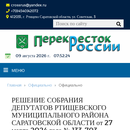
crossrus@yandex.ru
+7(84540)42072
412031, г. Ртищево Саратовской области, ул. Советская, 3
09 августа 2026 г. 07:52:25
МЕНЮ
Главная
Официально
Официально
НОВОСТИ
РЕШЕНИЕ СОБРАНИЯ
ОФИЦИАЛЬНО
ДЕПУТАТОВ РТИЩЕВСКОГО
К СВЕДЕНИЮ
МУНИЦИПАЛЬНОГО РАЙОНА
КОНКУРСЫ
САРАТОВСКОЙ ОБЛАСТИ от 27
ФОТОРЕПОРТАЖИ
марта 2024 года № 133-703