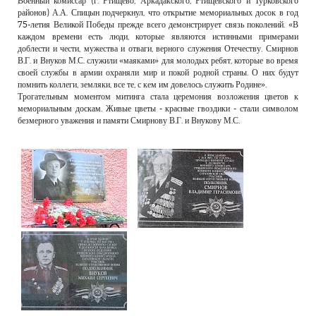
Военный комиссар (г. Ртищево, Аркадакского, Ртищевского и Турковского
районов) А.А. Спицын подчеркнул, что открытие мемориальных досок в год
75-летия Великой Победы прежде всего демонстрирует связь поколений. «В
каждом времени есть люди, которые являются истинными примерами
доблести и чести, мужества и отваги, верного служения Отечеству. Смирнов
В.Г. и Внуков М.С. служили «маяками» для молодых ребят, которые во время
своей службы в армии охраняли мир и покой родной страны. О них будут
помнить коллеги, земляки, все те, с кем им довелось служить Родине».
Трогательным моментом митинга стала церемония возложения цветов к
мемориальным доскам. Живые цветы - красные гвоздики - стали символом
безмерного уважения и памяти Смирнову В.Г. и Внукову М.С.