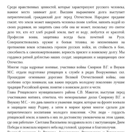
Среди нравственных ценностей, которые характеризуют русского человека,
важное место занимает долг. Высшим выражением долга выступает
патриотический, гражданский долг перед Отечеством. Народное предание
гласит, что земля может накормить человека своим хлебом, напоить водой из
своих родников, но защитить сама себя она не может, поскольку это святое
дело тех, кто ест хлеб родной земли, пьет ее воду, любуется ее красотой.
Профессия воина, защитника всегда была почетной на Руси.
Совершенствовались оружие и боевая техника, но неизменными на
протяжении веков оставались героизм русских войск, их стойкость в бою,
способность к самопожертвованию, верность присяге и воинскому долгу. Мы
гордимся ратной доблестью наших солдат, защищавших и защищающих свое
Отечество.
Многие годы кадровые военные, участники войны Смирнов В.Г. и Внуков
М.С. отдали подготовке ртищевцев к службе в рядах Вооруженных сил.
Прошедшие огненными дорогами Великой Отечественной войны, они
особенно остро понимали, как важно передать молодому поколению лучшие
традиции Российской армии, понятие о воинском долге и чести.
Глава Ртищевского муниципального района С.В. Макогон, выступая перед
участниками митинга, отметила, что мемориальные доски Смирнову В.Г. и
Внукову М.С. - это дань памяти и уважения людям, которые на фронте воевали
и защищали нашу Родину, а затем в мирное время многое сделали для
патриотического воспитания молодого поколения. «Эти люди - гордость
ртищевской земли, и память о них по достоинству увековечена на этом здании,
где они работали». Светлана Васильевна поздравила всех с наступающим Днем
Победы и пожелала мирного неба над головой, здоровья и благополучия.