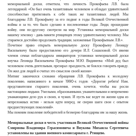
мемориальной доски, отметила, что личность Прокофьева Л.В. была
легендарной: «Он был очень талантливым человеком и обладал удивительной
способностью притягивать к себе таких же талантливых людей. Мы
благодарны Л.В. Прокофьеву за его подвиг в годы Великой Отечественной
войны и за то, что было сделано в послевоенные годы. Люди, прошедшие
войну, они по-другому смотрели на мир. Установка мемориальной доски
нашему земляку - дань памяти ртищевцев этому удивительному человеку. Мы
стараемся достойно продолжать традиции, заложенные Прокофьевым Л.В.».
Почетное право открыть мемориальную доску Прокофьеву Леониду
Васильевичу было предоставлено его дочери И.Л. Сошиловой. От имени
членов семьи поблагодарила инициаторов установки мемориальной доски
внучка Леонида Васильевича Прокофьева М.Ю. Видинеева: «Мой дед был
человеком очень деятельным, презирал праздность, не боялся говорить правду.
Он жил для людей и считал это смыслом своей жизни».
Митинг закончился словами обращения Л.В. Прокофьева к молодому
поколению, написанного в начале 1990-х годов: «Дорогие ребята! Нам,
представителям старшего поколения, очень хочется, чтобы вы росли
настоящими людьми. Умелыми, образованными, уважительными и непременно
уважающими дело рук и своих, и чужих. И пусть вас ведет по жизни одна из
непреложных истин - нельзя идти вперед, не сверяя шаги свои с опытом
предшествующих поколений».
Мы помним поколение победителей и безмерно благодарны им за нашу жизнь.
Мемориальные доски в честь участников Великой Отечественной войны
Смирнова Владимира Герасимовича и Внукова Михаила Сергеевича
установлены на здании военного комиссариата г. Ртищево.