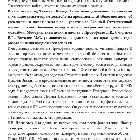
В Ртищеве установлены мемориальные доски в память об участниках Великой
РЕКЛАМОДАТЕЛЯМ
Отечественной войны, почетных гражданах города и района.
В юбилейный год 75-летия Победы Совет муниципального образования
ОБЪЯВЛЕНИЯ
г. Ртищево удовлетворил ходатайства представителей общественности об
увековечении памяти земляков - участников Великой Отечественной
КОНТАКТЫ
войны, внесших большой вклад в военно-патриотическое воспитание
молодёжи. Мемориальные доски в память о Прокофьеве Л.В., Смирнове
В.Г., Внукове М.С. установлены на зданиях, в которых долгие годы
работали наши выдающиеся земляки.
Имя Леонида Васильевича Прокофьева хорошо известно жителям Ртищева. В
памяти горожан он остался человеком, который беззаветно любил свою
малую родину, посвятил свою жизнь становлению и развитию культуры в
городе и районе, сохранению памяти, патриотическому воспитанию ртищевцев
и прежде всего молодежи. Участник Великой Отечественной войны, за боевые
заслуги он был награжден орденом Отечественной войны II степени и орденом
Красной Звезды. Его профессиональная деятельность была отмечена медалью
«За трудовую доблесть», присвоено почетное звание «Ветеран труда». В 1995
году был удостоен звания «Почетный гражданин г. Ртищево и Ртищевского
района». Всю жизнь Леонид Васильевич очень уважительно относился к
людям труда. С 1953 года его жизнь - и человеческая, и профессиональная -
тесно связана с ДК железнодорожников. Он учился у прославленных мастеров
и сам создавал новые коллективы, которые становились известными не только
в Ртищеве, но и далеко за его пределами.
Л.В. Прокофьев был одним из первых, кто стал вести фотолетопись Дворца
культуры, и сейчас это бесценный архивный материал. Именно он был
создателем краеведческого музея, которому в этом году исполняется 50 лет.
Глава РМР С.В. Макогон, выступая на митинге, посвященном открытию