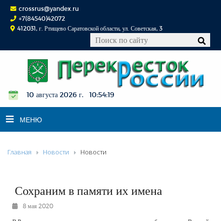
crossrus@yandex.ru
+7(84540)42072
412031, г. Ртищево Саратовской области, ул. Советская, 3
10 августа 2026 г. 10:54:20
МЕНЮ
Главная
Новости
Новости
НОВОСТИ
ОФИЦИАЛЬНО
К СВЕДЕНИЮ
Сохраним в памяти их имена
КОНКУРСЫ
8 мая 2020
ФОТОРЕПОРТАЖИ