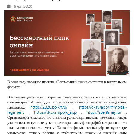
РЕКЛАМОДАТЕЛЯМ
6 мая 2020
ОБЪЯВЛЕНИЯ
КОНТАКТЫ
В этом году народное шествие «Бессмертный полк» состоится в виртуальном
формате
Все желающие вместе с героями своей семьи смогут пройти в почетном
онлайн-строю 9 мая. Для этого нужно оставить заявку на следующих
площадках:
https://2020.polkrf.ru/
,
https://ok.ru/app/immortal-
regiment
,
https://vk.com/polk_app
,
https://sber9may.ru/
.
Организаторы отмечают, что в анкеты регистрации внесены изменения, теперь
участвовать могут и те, у кого не сохранилось фотографий ветеранов – это
поле можно оставить пустым. Также из формы заявки убрали пункт, где
указывалась степень родства с публикуемым героем, а внесение даты