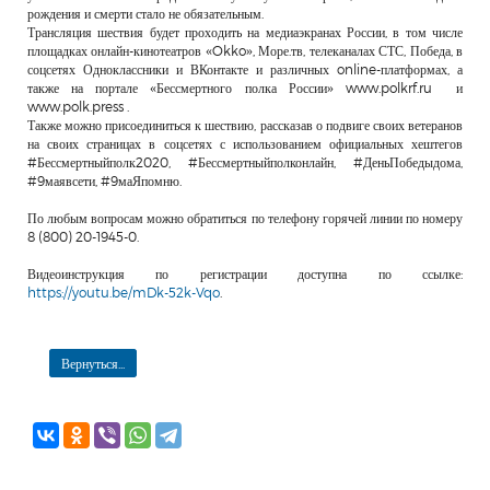
рождения и смерти стало не обязательным.
Трансляция шествия будет проходить на медиаэкранах России, в том числе
площадках онлайн-кинотеатров «Okko», Море.тв, телеканалах СТС, Победа, в
соцсетях Одноклассники и ВКонтакте и различных online-платформах, а
также на портале «Бессмертного полка России» www.polkrf.ru и
www.polk.press .
Также можно присоединиться к шествию, рассказав о подвиге своих ветеранов
на своих страницах в соцсетях с использованием официальных хештегов
#Бессмертныйполк2020, #Бессмертныйполконлайн, #ДеньПобедыдома,
#9маявсети, #9маЯпомню.
По любым вопросам можно обратиться по телефону горячей линии по номеру
8 (800) 20-1945-0.
Видеоинструкция по регистрации доступна по ссылке:
https://youtu.be/mDk-52k-Vqo
.
Вернуться...