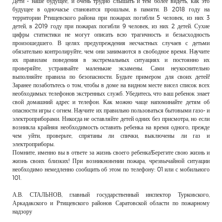
Дети - наше будущее, и очень трудно слышать и тем более видеть, как это
РЕКЛАМОДАТЕЛЯМ
будущее в одночасье становится прошлым, в памяти. В 2018 году на
территории Ртищевского района при пожарах погибли 5 человек, из них 3
ОБЪЯВЛЕНИЯ
детей, в 2019 году при пожарах погибли 9 человек, из них 2 детей. Сухие
цифры статистики не могут описать всю трагичность и безысходность
КОНТАКТЫ
произошедшего. В целях предупреждения несчастных случаев с детьми
обязательно контролируйте, чем они занимаются в свободное время. Научите
их правилам поведения в экстремальных ситуациях и постоянно их
проверяйте, устраивайте маленькие экзамены. Сами неукоснительно
выполняйте правила по безопасности. Будьте примером для своих детей!
Заранее позаботьтесь о том, чтобы в доме на видном месте висел список всех
необходимых телефонов экстренных служб. Убедитесь, что ваш ребенок знает
свой домашний адрес и телефон. Как можно чаще напоминайте детям об
опасности игры с огнем. Научите их правильно пользоваться бытовыми газо- и
электроприборами. Никогда не оставляйте детей одних без присмотра, но если
возникла крайняя необходимость оставить ребенка на время одного, прежде
чем уйти, проверьте, спрятаны ли спички, выключены ли газ и
электроприборы.
Помните, именно вы в ответе за жизнь своего ребенка!Берегите свою жизнь и
жизнь своих близких! При возникновении пожара, чрезвычайной ситуации
необходимо немедленно сообщить об этом по телефону: 01 или с мобильного
101.
А.В. СТАЛЬНОВ, главный государственный инспектор Турковского,
Аркадакского и Ртищевского районов Саратовской области по пожарному
надзору