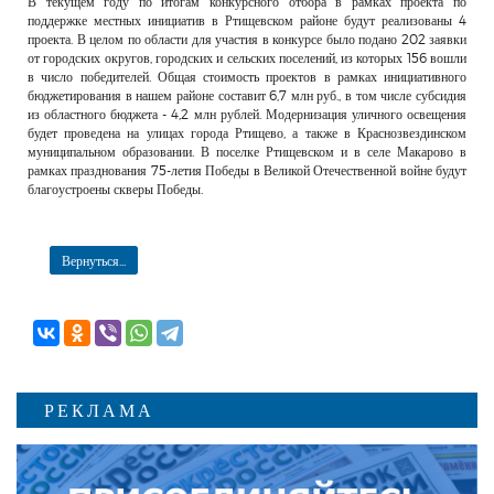
В текущем году по итогам конкурсного отбора в рамках проекта по
РЕКЛАМОДАТЕЛЯМ
поддержке местных инициатив в Ртищевском районе будут реализованы 4
проекта. В целом по области для участия в конкурсе было подано 202 заявки
ОБЪЯВЛЕНИЯ
от городских округов, городских и сельских поселений, из которых 156 вошли
в число победителей. Общая стоимость проектов в рамках инициативного
КОНТАКТЫ
бюджетирования в нашем районе составит 6,7 млн руб., в том числе субсидия
из областного бюджета - 4,2 млн рублей. Модернизация уличного освещения
будет проведена на улицах города Ртищево, а также в Краснозвездинском
муниципальном образовании. В поселке Ртищевском и в селе Макарово в
рамках празднования 75-летия Победы в Великой Отечественной войне будут
благоустроены скверы Победы.
Вернуться...
РЕКЛАМА