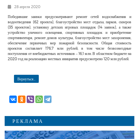
РЕКЛАМОДАТЕЛЯМ
28 апреля 2020
ОБЪЯВЛЕНИЯ
Победившие заявки предусматривают ремонт сетей водоснабжения и
водоотведения (62 проекта), благоустройство мест отдыха, парков, скверов
КОНТАКТЫ
(35 проектов), установку детских игровых площадок (14 заявок), а также
устройство уличного освещения, спортивных площадок и приобретение
спортинвентаря, ремонт домов культуры, благоустройство мест захоронения,
обеспечение первичных мер пожарной безопасности. Общая стоимость
проектов составляет 176,7 млн рублей, в том числе безвозмездные
поступления от внебюджетных источников – 16,1 млн. В областном бюджете на
2020 год на реализацию местных инициатив предусмотрено 120 млн рублей.
Вернуться...
РЕКЛАМА