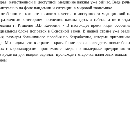
прав, качественной и доступной медицине важны уже сейчас. Ведь речь
о актуально на фоне пандемии и ситуации в мировой экономике.
, особенно те, которые касаются качества и доступности медицинской 
различным категориям населения, важны здесь и сейчас, а не в отд
зования г. Ртищево В.В. Калямин. - В настоящее время люди особенн
оциальном блоке поправок в Основной закон. В нашей стране уже реал
ия, размеры больничного пособия по безработице, которые приравнив
ь. Мы видим, что в стране в кратчайшие сроки возводятся новые бол
ых с коронавирусом, принимаются меры по поддержке предпринимате
е кредиты для выдачи зарплат, происходит отсрочка налоговых выплат.
вном