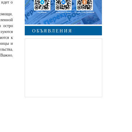
 идет о
помощи,
аленной
о остро
ОБЪЯВЛЕНИЯ
изуются
аются к
ьницы и
льства,
 Важно,