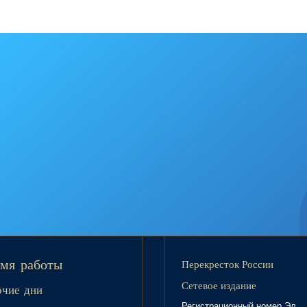
Перекресток России
мя работы
Сетевое издание
очие дни
Регистрационный номер Эл