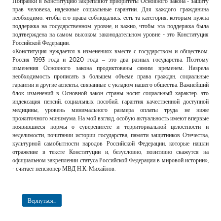
Поправки в Конституцию закрепляют приоритеты Основного закона - защиту
РЕКЛАМОДАТЕЛЯМ
прав человека, надежные социальные гарантии. Для каждого гражданина
необходимо, чтобы его права соблюдались, есть та категория, которым нужна
ОБЪЯВЛЕНИЯ
поддержка на государственном уровне, и важно, чтобы эта поддержка была
подтверждена на самом высоком законодательном уровне - это Конституция
КОНТАКТЫ
Российской Федерации.
«Конституция нуждается в изменениях вместе с государством и обществом.
Россия 1993 года и 2020 года – это два разных государства. Поэтому
изменения Основного закона продиктованы самим временем. Назрела
необходимость прописать в большем объеме права граждан, социальные
гарантии и другие аспекты, связанные с укладом нашего общества. Важнейший
блок изменений в Основной закон страны носит социальный характер: это
индексация пенсий, социальных пособий, гарантия качественной доступной
медицины, уровень минимального размера оплаты труда не ниже
прожиточного минимума. На мой взгляд, особую актуальность имеют впервые
появившиеся нормы о суверенитете и территориальной целостности и
неделимости, почитании истории государства, памяти защитников Отечества,
культурной самобытности народов Российской Федерации, которые нашли
отражение в тексте Конституции и, безусловно, позитивно скажутся на
официальном закреплении статуса Российской Федерации в мировой истории»,
- считает пенсионер МВД Н.К. Михайлов.
Вернуться...