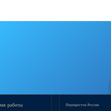
Перекресток России
мя работы