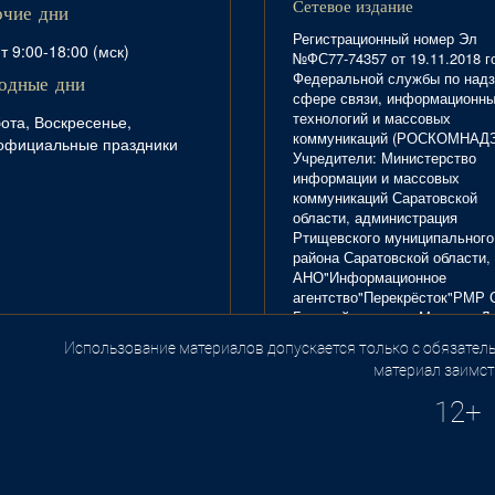
Сетевое издание
очие дни
Регистрационный номер Эл
т 9:00-18:00 (мск)
№ФС77-74357 от 19.11.2018 г
Федеральной службы по надз
одные дни
сфере связи, информационн
технологий и массовых
ота, Воскресенье,
коммуникаций (РОСКОМНАД
официальные праздники
Учредители: Министерство
информации и массовых
коммуникаций Саратовской
области, администрация
Ртищевского муниципального
района Саратовской области,
АНО"Информационное
агентство"Перекрёсток"РМР 
Главный редактор Маркова Л.
Тел. 8(84540)4-20-72; отдел
Использование материалов допускается только с обязатель
.
рекламы - 4-29-10.
материал заимст
12+