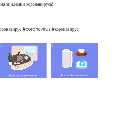
емя эпидемии коронавируса!
оронавирус #coronavirus #коронавирус