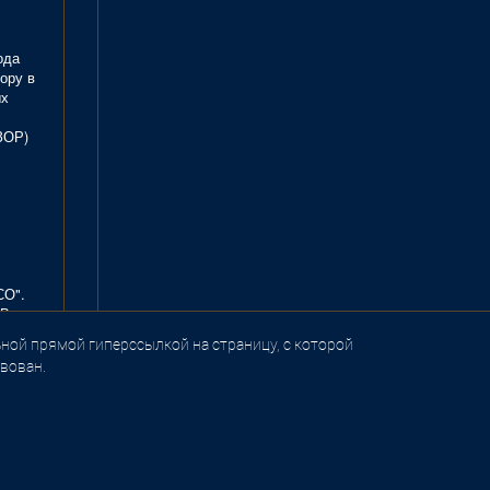
ода
ору в
ых
ЗОР)
СО".
В.
ной прямой гиперссылкой на страницу, с которой
вован.