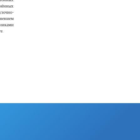
ючённых
узочно-
енением
тниками
е.