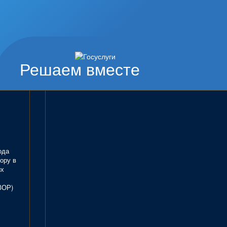
Решаем вместе
ода
ору в
ых
ЗОР)