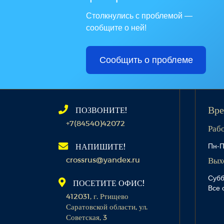
Столкнулись с проблемой —
сообщите о ней!
Сообщить о проблеме
ПОЗВОНИТЕ!
Вре
+7(84540)42072
Раб
Пн-П
НАПИШИТЕ!
crossrus@yandex.ru
Вых
Субб
ПОСЕТИТЕ ОФИС!
Все 
412031, г. Ртищево
Саратовской области, ул.
Советская, 3