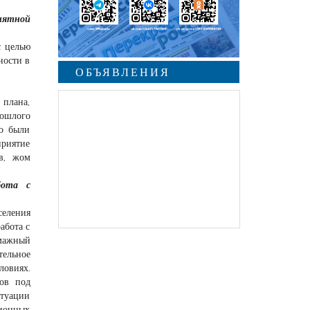
иятной
с целью
ности в
ОБЪЯВЛЕНИЯ
 плана,
рошлого
но были
приятие
в, жом
бота с
селения
абота с
умажный
тельное
ловиях.
нов под
итуации
ционных