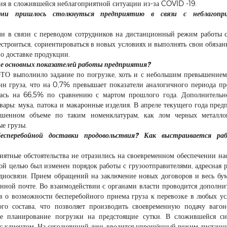
ия в сложившейся неблагоприятной ситуации из-за COVID -19.
ми пришлось столкнуться предприятию в связи с неблагопр
ли в связи с переводом сотрудников на дистанционный режим работы 
строиться, сориентироваться в новых условиях и выполнять свои обязан
о доставке продукции.
ние основных показателей работы предприятия?
ФТО выполнило задание по погрузке, хоть и с небольшим превышением
нн груза, что на 0,7% превышает показатели аналогичного периода п
лась на 66,5% по сравнению с мартом прошлого года. Дополнитель
ары: мука, патока и макаронные изделия. В апреле текущего года пред
ышенном объеме по таким номенклатурам, как лом черных металло
е грузы.
сперебойной доставки продовольствия? Как выстраивается ра
риятные обстоятельства не отразились на своевременном обеспечении на
й целью был изменен порядок работы с грузоотправителями, адресная р
удиосвязи. Прием обращений на заключение новых договоров и весь б
онной почте. Во взаимодействии с органами власти проводится дополни
 о возможности бесперебойного приема груза к перевозке в любых ус
ого состава, что позволяет производить своевременную подачу ваго
ое планирование погрузки на предстоящие сутки. В сложившейся с
 с клиентом. На сегодняшний день вводится упрощённый режим дистан