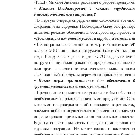
«РЖД» Михаил Ананьев рассказал о работе предприят
- Михаил Владимирович, с какими трудностя
эпидемиологической ситуацией?
- В первую очередь определенные сложности возник
сохранения их здоровья. Необходимо было быстро пере
штатном режиме, обеспечивая бесперебойную работу п
- Повлияли ли изменения условий труда на выполне
- Несмотря на все сложности, в марте Ртищевское А
всего в 500 тонн. Было погружено более 74 тыс. то
года. Погрузка сахара в марте 2020 года увеличи
погружены незапланированные продовольственные тов
планирует выполнение технического плана в пов
свекловичный, продукты перемола и продовольственны
- Какие меры принимаются для обеспечения бе
грузоотправителями в новых условиях?
- Предприятие прилагает все усилия, чтобы неблагоп
необходимыми продовольственными продуктами. С это
которыми и проверка знаний проводятся в режиме а
документооборот осуществляется временно по электр
информирование реальных и потенциальных клиентов
Ведется оперативная связь с владельцами подвижн
грузовые операции. Не менее важно и качественн
необходим переход на дистанционное взаимодействие