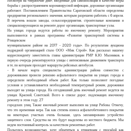
Несмотря на «нерабочие дни», введенные для самоизоляции в качестве меры
РЕКЛАМОДАТЕЛЯМ
борьбы с распространением коронавирусной инфекции, дорожные организации
работают. Постановлением Правительства Саратовской области определены
ОБЪЯВЛЕНИЯ
предприятия регионального значения, которым разрешено работать с 6 апреля.
В перечень вошли заводы, сельхозпредприятия, строительные компании и
КОНТАКТЫ
специализирующиеся на ремонте дорог организации, транспортные узлы.
На улицах города ведутся работы по ямочному ремонту. Мероприятия
выполняются в рамках программы «Развитие транспортной системы в
Ртищевском
муниципальном районе на 2017 - 2020 годы». По результатам аукциона
подрядной организацией стало ООО «Мик Строй». Как рассказал нашему
корреспонденту заместитель главы администрации РМР К.Ю. Мызников, в
первую очередь ремонтируются улицы с интенсивным движением транспорта
и те, по которым проходят маршруты рейсовых автобусов.
- В начале марта специалисты администрации района совместно с
дорожниками провели ревизию асфальтового покрытия на улицах города и
определили необходимый объем работ. Как только позволяют погодные
условия и устанавливается необходимый температурный режим, дорожники
выходят на улицы города. На сегодняшний день ямочный ремонт ведется на
улицах Красной, Советской. Всего в списке дорог, подлежащих ямочному
ремонту в этом году, 27
городских улиц. Также ямочный ремонт выполнен на улице Рябова. Отмечу,
что это временная мера. Так как степень износа асфальтобетонного покрытия
на некоторых участках очень большая, здесь запланировано устройство
защитного слоя. Средства на это будут выделены из местного бюджета. Мы
ведем постоянный контроль за качеством ремонтных работ.
Пользуясь возможностью, хочу обратиться к ртищевцам с просьбой как