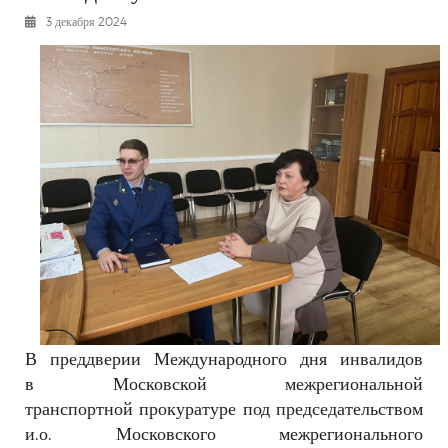
РЕКЛАМОДАТЕЛЯМ
3 декабря 2024
ОБЪЯВЛЕНИЯ
КОНТАКТЫ
В преддверии Международного дня инвалидов
в
Московской межрегиональной
транспортной
прокуратуре под председательством
и.о. Мос
ковского межрегионального