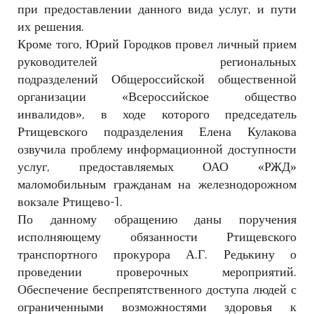
при предоставлении
данного вида услуг, и пути
их решения.
Кроме того, Юрий Городков провел личный при
ем
руководителей региональных
подразделений
Общероссийской общественной
организации «Все
российское общество
инвалидов», в ходе которого
председатель
Ртищевского подразделения Елена Ку
лакова
озвучила проблему информационной доступ
ности
услуг, предоставляемых ОАО «РЖД»
маломо
бильным гражданам на железнодорожном
вокзале
Ртищево-1.
По данному обращению даны поручения
испол
няющему обязанности Ртищевского
транспортного
прокурора А.Г. Редькину о
проведении проверочных
мероприятий.
Обеспечение беспрепятственного до
ступа людей с
ограниченными возможностями здо
ровья к