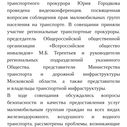
транспортного проку
рора Юрия Городкова
проведена видеоконференция,
посвященная
вопросам соблюдения прав маломо
бильных групп
населения на транспорте. В совеща
нии приняли
участие региональные транспортные
прокуроры,
председатель Общероссийской общест
венной
организации «Всероссийское общество
инва
лидов» М.Б. Терентьев и руководители
региональных
подразделений указанного
Общества, представители
Министерства
транспорта и дорожной инфраструк
туры
Московской области, а также представители
и
владельцы транспортной инфраструктуры.
В ходе совещания обсуждались вопросы
безопас
ности и качества предоставления услуг
маломобиль
ным группам граждан на всех видах
железнодорож
ного, воздушного и водного
транспорта, рассмотре
ны проблемы, возникающие