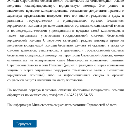
Жители Саратовской области имеют возможность на безвозмездной основе
РЕКЛАМОДАТЕЛЯМ
получить квалифицированную юридическую помощь. Это устное и
письменное правовое консультирование, составление документов правового
ОБЪЯВЛЕНИЯ
характера, представление интересов того или иного гражданина в судах и
различных государственных и муниципальных органах. Бесплатная
КОНТАКТЫ
юридическая помощь в регионе оказывается органами исполнительной власти
и их подведомственными учреждениями в пределах своей компетенции, а
также адвокатами, участниками государственной системы бесплатной
юридической помощи. С перечнем категорий граждан, имеющих право на
получение юридической помощи бесплатно, случаев её оказания, а также со
списком адвокатов, участвующих в деятельности государственной системы
бесплатной юридической помощи на территории Саратовской области, можно
ознакомиться на официальном сайте Министерства социального развития
Саратовской области в сети Интернет (раздел «Гражданам о мерах социальной
защиты и мерах социальной поддержки: тематические сайты - Бесплатная
юридическая помощь») либо на информационных стендах в органах
социальной защиты населения по месту жительства.
По вопросам порядка и условий оказания бесплатной юридической помощи
обращаться по контактному телефону: 8 (8452) 65-34-36.
По информации Министерства социального развития Саратовской области.
Вернуться...