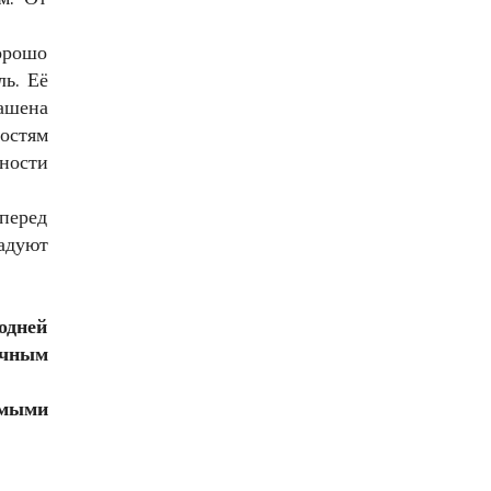
орошо
ль. Её
рашена
остям
ности
 перед
адуют
одней
ичным
имыми