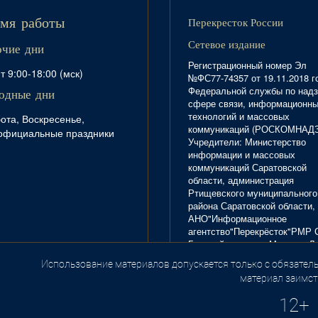
Перекресток России
мя работы
Сетевое издание
очие дни
Регистрационный номер Эл
т 9:00-18:00 (мск)
№ФС77-74357 от 19.11.2018 г
Федеральной службы по надз
одные дни
сфере связи, информационн
технологий и массовых
ота, Воскресенье,
коммуникаций (РОСКОМНАД
официальные праздники
Учредители: Министерство
информации и массовых
коммуникаций Саратовской
области, администрация
Ртищевского муниципального
района Саратовской области,
АНО"Информационное
агентство"Перекрёсток"РМР 
Главный редактор Маркова Л.
Тел. 8(84540)4-20-72; отдел
Использование материалов допускается только с обязатель
.
рекламы - 4-29-10.
материал заимст
12+