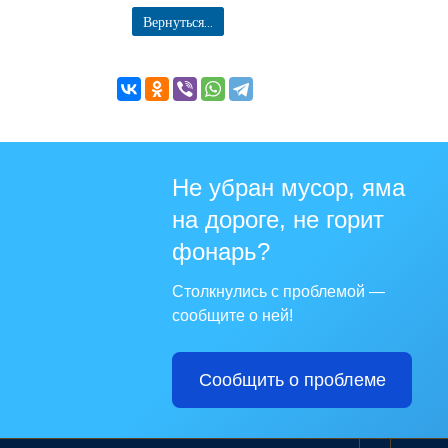
Вернуться...
Не убран мусор, яма
на дороге, не горит
фонарь?
Столкнулись с проблемой —
сообщите о ней!
Сообщить о проблеме