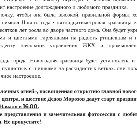
ит настроение долгожданного и любимого праздника.
лочку, чтобы она была высокой, правильной формы, х
й символ Нового года - пятнадцатиметровая красавица е
десятков лет росла во дворе частного дома. Она будет ук
ми и цветными гирляндами на радость ртищевцам и г
понденту начальник управления ЖКХ и промышлен
адь города. Новогодняя красавица будет установлена и
пушистые, с шишками на раскидистых ветках, они пор
ичное настроение.
ёлочных огней», посвященная открытию главной новог
 центра, и шествие Дедов Морозов дадут старт праздн
 Начало в 16.00.
е представления и замечательная фотосессия с люб
. Не пропустите!