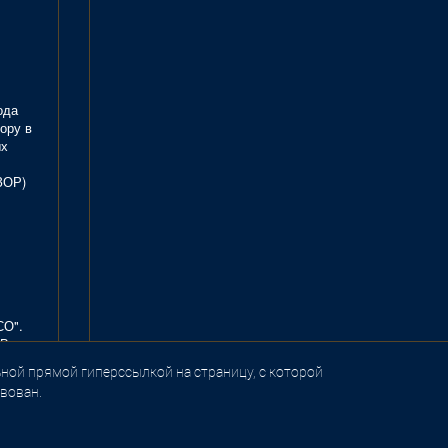
ода
ору в
ых
ЗОР)
СО".
В.
ной прямой гиперссылкой на страницу, с которой
вован.