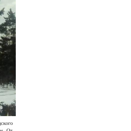
ского
м. От