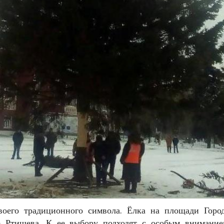
воего традиционного символа. Ёлка на площади Город
ие Ртищева. К ее выбору подходят с особым внимание