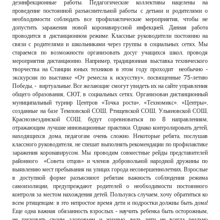
дезинфекционные работы. Педагогические коллективы нацелены на
проведение постоянной разъяснительной работы с детьми и родителями о
необходимости соблюдать все профилактические мероприятия, чтобы не
допустить заражения новой коронавирусной инфекцией. Данная работа
проводится в дистанционном режиме. Классные руководители постоянно на
связи с родителями и школьниками через группы в социальных сетях. Мы
стараемся по возможности организовать досуг учащихся школ, проводя
мероприятия дистанционно. Например, традиционная выставка технического
творчества на Станции юных техников в этом году проходит необычно -
экскурсии по выставке «От ремесла к искусству», посвященные 75-летию
Победы, - виртуальные. Все желающие смогут увидеть их на сайте управления
общего образования, СЮТ, в социальных сетях. Организован дистанционный
муниципальный турнир Центров «Точка роста», «Техномикс». «Центры»,
созданные на базе Темповской СОШ, Ртищевской СОШ, Ульяновской СОШ,
Краснозвездинской СОШ, будут соревноваться по 8 направлениям,
отражающим лучшие инновационные практики. Однако контролировать детей,
находящихся дома, педагогам очень сложно. Некоторые ребята, послушав
классного руководителя, не спешат выполнять рекомендации по профилактике
заражения коронавирусом. Мы проводим совместные рейды представителей
районного «Совета отцов» и членов добровольной народной дружины по
выявлению мест пребывания на улицах города несовершеннолетних. Взрослые
в доступной форме разъясняют ребятам важность соблюдения режима
самоизоляции, предупреждают родителей о необходимости постоянного
контроля за местом нахождения детей. Пользуясь случаем, хочу обратиться ко
всем ртищевцам: в это непростое время дети и подростки должны быть дома!
Еще одна важная обязанность взрослых - научить ребенка быть осторожным,
не рисковать своим здоровьем и жизнью, ведь дети не всегда реально