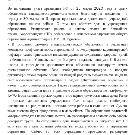
РЕКЛАМОДАТЕЛЯМ
Во исполнение указа президента РФ от 25 марта 2020 года в целях
обеспечения санитарно-эпидемиологического благополучия населения в
ОБЪЯВЛЕНИЯ
период с 30 марта по 3 апреля приостановлена деятельность учреждений
образования нашего района. О том, как обстоят дела в учреждениях
КОНТАКТЫ
образования Ртищевского района и каковы планы на ближайшее
время, корреспондент «ПР» побеседовал с начальником управления общего
образования администрации РМР С.В. Рудаевой.
- В условиях сложной эпидемиологической обстановки и реализации
комплекса профилактических мероприятий по недопущению коронавирусной
инфекции самое пристальное внимание уделяется сохранению здоровья детей,
их безопасности. У школьников до 5 апреля продлены каникулы. С 6 апреля
школы и учреждения дополнительного образования планируют начать
дистанционное обучение. Всю необходимую информацию о порядке
организации такой формы обучения каждый родитель сможет найти, зайдя на
сайт образовательной организации в раздел «Дистанционное обучение» и
нажав ярлык с номером класса. Также за разъяснениями можно обратиться к
администрации школы или в управление общего образования по телефону: 4-
15-70. Воспитанники детских садов в этот период тоже оставались дома. Ранее
в детских дошкольных учреждениях был введен режим свободного
посещения, т.е. родители сами решали, вести ребенка в садик или нет. Думаю,
такая система будет продолжена и в дальнейшем. По обращениям родителей,
которые находятся на рабочих местах, мы рассматриваем возможность работы
дежурных групп. На сегодняшний день потребности в их открытии нет. Но
если вам не с кем оставить ребенка, вы можете обратиться в управление
образования. Сейчас во всех учреждениях проводятся регулярные