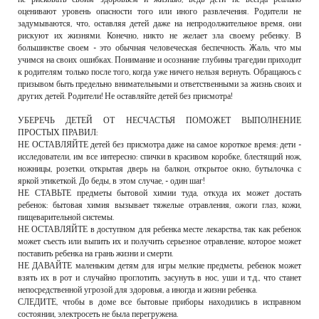
оценивают уровень опасности того или иного развлечения. Родители не
задумываются, что, оставляя детей даже на непродолжительное время, они
рискуют их жизнями. Конечно, никто не желает зла своему ребенку. В
большинстве своем - это обычная человеческая беспечность. Жаль, что мы
учимся на своих ошибках. Понимание и осознание глубины трагедии приходит
к родителям только после того, когда уже ничего нельзя вернуть. Обращаюсь с
призывом быть предельно внимательными и ответственными за жизнь своих и
других детей. Родители! Не оставляйте детей без присмотра!
УБЕРЕЧЬ ДЕТЕЙ ОТ НЕСЧАСТЬЯ ПОМОЖЕТ ВЫПОЛНЕНИЕ
ПРОСТЫХ ПРАВИЛ:
НЕ ОСТАВЛЯЙТЕ детей без присмотра даже на самое короткое время: дети -
исследователи, им все интересно: спички в красивом коробке, блестящий нож,
ножницы, розетки, открытая дверь на балкон, открытое окно, бутылочка с
яркой этикеткой. До беды, в этом случае, - один шаг!
НЕ СТАВЬТЕ предметы бытовой химии туда, откуда их может достать
ребенок: бытовая химия вызывает тяжелые отравления, ожоги глаз, кожи,
пищеварительной системы.
НЕ ОСТАВЛЯЙТЕ в доступном для ребенка месте лекарства, так как ребенок
может съесть или выпить их и получить серьезное отравление, которое может
поставить ребенка на грань жизни и смерти.
НЕ ДАВАЙТЕ маленьким детям для игры мелкие предметы, ребенок может
взять их в рот и случайно проглотить, засунуть в нос, уши и т.д., что станет
непосредственной угрозой для здоровья, а иногда и жизни ребенка.
СЛЕДИТЕ, чтобы в доме все бытовые приборы находились в исправном
состоянии, электросеть не была перегружена.