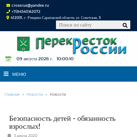
crossrus@yandex.ru
+7(84540)42072
412031, г. Ртищево Саратовской области, ул. Советская, 3
09 августа 2026 г. 10:00:11
МЕНЮ
Главная
Новости
Новости
НОВОСТИ
ОФИЦИАЛЬНО
К СВЕДЕНИЮ
Безопасность детей - обязанность
КОНКУРСЫ
взрослых!
ФОТОРЕПОРТАЖИ
3 апреля 2020