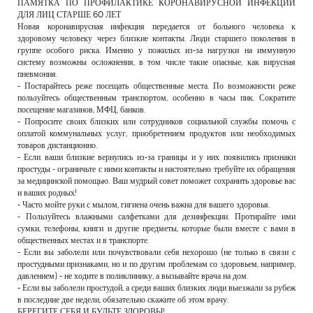
ПАМЯТКА ПО ПРОФИЛАКТИКЕ КОРОНАВИРУСНОЙ ИНФЕКЦИИ
ДЛЯ ЛИЦ СТАРШЕ 60 ЛЕТ
Новая коронавирусная инфекция передается от больного человека к
здоровому человеку через близкие контакты. Люди старшего поколения в
группе особого риска. Именно у пожилых из-за нагрузки на иммунную
систему возможны осложнения, в том числе такие опасные, как вирусная
пневмония.
- Постарайтесь реже посещать общественные места. По возможности реже
пользуйтесь общественным транспортом, особенно в часы пик. Сократите
посещение магазинов, МФЦ, банков.
- Попросите своих близких или сотрудников социальной службы помочь с
оплатой коммунальных услуг, приобретением продуктов или необходимых
товаров дистанционно.
- Если ваши близкие вернулись из-за границы и у них появились признаки
простуды - ограничьте с ними контакты и настоятельно требуйте их обращения
за медицинской помощью. Ваш мудрый совет поможет сохранить здоровье вас
и ваших родных!
- Часто мойте руки с мылом, гигиена очень важна для вашего здоровья.
- Пользуйтесь влажными салфетками для дезинфекции. Протирайте ими
сумки, телефоны, книги и другие предметы, которые были вместе с вами в
общественных местах и в транспорте.
- Если вы заболели или почувствовали себя нехорошо (не только в связи с
простудными признаками, но и по другим проблемам со здоровьем, например,
давлением) - не ходите в поликлинику, а вызывайте врача на дом.
- Если вы заболели простудой, а среди ваших близких люди выезжали за рубеж
в последние две недели, обязательно скажите об этом врачу.
БЕРЕГИТЕ СЕБЯ И БУДЬТЕ ЗДОРОВЫ!