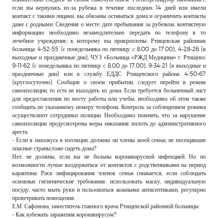
если вы вернулись из-за рубежа в течение последних 14 дней или имели
контакт с такими лицами, вы обязаны оставаться дома и ограничить контакты
даже с родными. Сведения о месте, дате пребывания за рубежом, контактную
информацию необходимо незамедлительно передать по телефону в то
лечебное учреждение, к которому вы прикреплены. Ртищевская районная
больница: 4-52-55 (с понедельника по пятницу с 8.00 до 17.00), 4-28-26 (в
выходные и праздничные дни); ЧУЗ «Больница «РЖД Медицина» г. Ртищево:
9-11-62 (с понедельника по пятницу с 8.00 до 17.00), 9-34-21 (в выходные и
праздничные дни) или в службу ЕДДС Ртищевского района: 4-50-67
(круглосуточно). Сообщив о своем прибытии, следует перейти в режим
самоизоляции, то есть не выходить из дома. Если требуется больничный лист
для предоставления по месту работы или учебы, необходимо об этом также
сообщить по указанному номеру телефона. Контроль за соблюдением режима
осуществляют сотрудники полиции. Необходимо помнить, что за нарушение
самоизоляции предусмотрены меры наказания вплоть до административного
ареста.
- Если я нахожусь в изоляции, должны ли члены моей семьи, не посещавшие
опасные страны,тоже сидеть дома?
Нет, не должны, если вы не больны коронавирусной инфекцией. Но по
возможности лучше воздержаться от контактов с родственниками на период
карантина. Риск инфицирования членов семьи снижается, если соблюдать
основные гигиенические требования: использовать маску, индивидуальную
посуду, часто мыть руки и пользоваться кожными антисептиками, регулярно
проветривать помещения.
Е.М. Сафонова, заместитель главного врача Ртищевской районной больницы:
- Как избежать заражения коронавирусом?