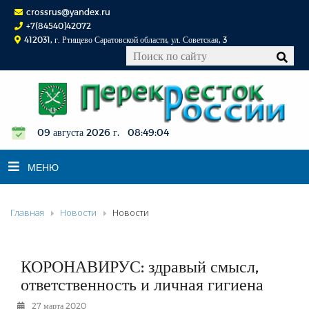
crossrus@yandex.ru
+7(84540)42072
412031, г. Ртищево Саратовской области, ул. Советская, 3
09 августа 2026 г. 08:49:04
МЕНЮ
Главная
Новости
Новости
НОВОСТИ
ОФИЦИАЛЬНО
К СВЕДЕНИЮ
КОРОНАВИРУС: здравый смысл,
КОНКУРСЫ
ответственность и личная гигиена
ФОТОРЕПОРТАЖИ
27 марта 2020