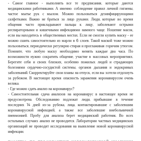
- Самое главное - выполнять все те предписания, которые даются
медицинскими работниками. А именно: соблюдение правил личной гигиены,
частое мытье рук с мылом. Можно пользоваться дезинфицирующими
салфетками. Важно не браться за лицо руками. Люди, которые во время
общения часто прикладывают пальцы к лицу, заболевают острыми
респираторными и кишечными инфекциями намного чаще. Ношение масок,
если вы находитесь в общественных местах. Если не смогли купить маску - ее
можно сшить самостоятельно из марли в 6 слоев. Такой маской тоже можно
пользоваться, периодически регулярно стирая и проглаживая горячим утюгом.
Помните, что любую маску необходимо менять каждые два часа. По
возможности нужно сократить общение, участие в массовых мероприятиях.
Берегите себя и своих близких, особенно пожилых людей и страдающих
болезнями сердечно-сосудистой системы, органов дыхания и эндокриных
заболеваний. Скорректируйте свои планы на отпуск, если вы хотели отдохнуть
за рубежом. В настоящее время опасность заражения коронавирусом очень
велика.
- Где можно сдать анализ на коронавирус?
- Самостоятельная сдача анализов на коронавирус в настоящее время не
предусмотрена. Обследованию подлежат люди, прибывшие в течение
последних 14 дней из-за рубежа, лица, контактировавшие с заболевшим
коронавирусной инфекцией, а также все заболевшие внебольничной
пневмонией. Пробу для анализа берет медицинский работник. Во всех
остальных случаях анализ не проводится. Лаборатории частных медицинских
организаций не проводят исследования на выявление новой коронавирусной
инфекции.