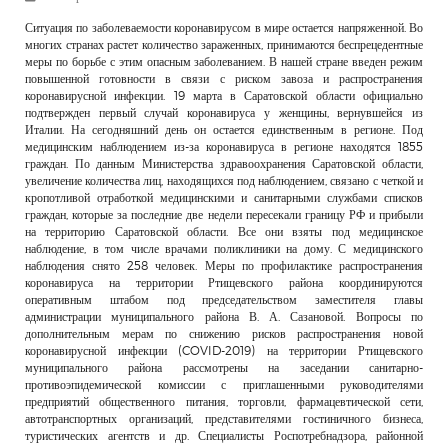
РЕКЛАМОДАТЕЛЯМ
Ситуация по заболеваемости коронавирусом в мире остается напряженной. Во
многих странах растет количество зараженных, принимаются беспрецедентные
ОБЪЯВЛЕНИЯ
меры по борьбе с этим опасным заболеванием. В нашей стране введен режим
повышенной готовности в связи с риском завоза и распространения
КОНТАКТЫ
коронавирусной инфекции. 19 марта в Саратовской области официально
подтвержден первый случай коронавируса у женщины, вернувшейся из
Италии. На сегодняшний день он остается единственным в регионе. Под
медицинским наблюдением из-за коронавируса в регионе находятся 1855
граждан. По данным Министерства здравоохранения Саратовской области,
увеличение количества лиц, находящихся под наблюдением, связано с четкой и
кропотливой отработкой медицинскими и санитарными службами списков
граждан, которые за последние две недели пересекали границу РФ и прибыли
на территорию Саратовской области. Все они взяты под медицинское
наблюдение, в том числе врачами поликлиники на дому. С медицинского
наблюдения снято 258 человек. Меры по профилактике распространения
коронавируса на территории Ртищевского района координируются
оперативным штабом под председательством заместителя главы
администрации муниципального района В. А. Сазановой. Вопросы по
дополнительным мерам по снижению рисков распространения новой
коронавирусной инфекции (COVID-2019) на территории Ртищевского
муниципального района рассмотрены на заседании санитарно-
противоэпидемической комиссии с приглашенными руководителями
предприятий общественного питания, торговли, фармацевтической сети,
автотранспортных организаций, представителями гостиничного бизнеса,
туристических агентств и др. Специалисты Роспотребнадзора, районной