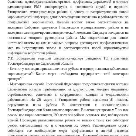
больницы, правоохранительных органов, профильных управлений и отделов
администрации РМР информируют о готовности служб и ведомств
Ртищевского муниципального района к завозу и распространению новой
коронавирусной инфекции, дают рекомендации населению и работодателям по
профилактике коронавируса. Данный вопрос также рассматривался на
заседании Собрания депутатов Ртищевского муниципального района и на
заседании санитарно-противоэпидемической комиссии. Ситуация находится на
постоянном контроле руководства района. Мы подготовили для наших
читателей ответы на самые важные вопросы, касающиеся профилактических
мер по недопущению завоза и распространения новой коронавирусной
инфекции на территории района.
У.В. Бородинова, ведущий специалист-эксперт Западного ТО управления
Роспотребнадзора по Саратовской области:
- Есть ли у нас люди, приехавшие из-за рубежа в период вспышки заболевания
коронавирусом? Какие меры необходимо предпринять этой категории
граждан?
- Миграционная служба Российской Федерации предоставляет списки жителей
Саратовской области, прибывающих из других стран, которые оперативно
отрабатываются совместно с сотрудниками полиции и медицинскими
работниками. На 26 марта в Ртищевском районе выявлены 31 человек,
вернувшихся из-за рубежа. В соответствии с постановлениями
Роспотребнадзора они были самоизолированы. В настоящее время у 11 из них
режим изоляции закончился, 20 жителей района остаются под наблюдением
врачей. Проведена разъяснительная работа не только с теми, кто соблюдает
режим самоизоляции, но и с членами их семей. Рекомендовано строго
соблюдать все необходимые меры профилактики и личной гигиены,
внимательно следить за своим самочувствием. Роспотребнадзор напоминает: