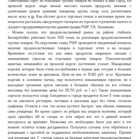
Ажиотажный спрос на отдельные группы товаров не обошел и наш город. На
РЕКЛАМОДАТЕЛЯМ
прошлой неделе люди начали массово скупать продукты питания с
длительным сроком хранения: макароны, крупы, сахар, соль, растительное
ОБЪЯВЛЕНИЯ
масло, муку и др. Как обстоят дела в торговых точках в настоящее время, мы
попросили рассказать заведующую сектором по торговле и развитию малого и
КОНТАКТЫ
среднего предпринимательства администрации РМР Т.И. Лукьянову.
- Можно сказать, что продовольственный рынок по району стабилен.
Бесперебойно работают более 100 точек по реализации продовольственной
группы товаров. По поручению главы РМР проводится ежедневный контроль
наличия продовольственных товаров в торговых сетях и на складах.
Временное отсутствие тех или иных продуктов напрямую связано с
повышенным спросом на отдельные группы товаров. Покупательский
ажиотаж, начавшийся на прошлой неделе, постепенно угасает. Макаронные
изделия, которые были очень востребованы в первые дни, сегодня в больших
количествах лежат на прилавках. Цена на них от 31,80 руб. за кг. Крупяные
изделия, в основном гречка, еще пользуются повышенным спросом, но в
выходные гречневая крупа завезена в больших объемах во все сетевые
магазины без изменения цены (от 35,70 руб. за 1 кг). Также повышенным
спросом пользуется сахар. Ежедневно в городе продается более 5 тонн сахара,
но он завозится регулярно, поставки в магазины идут без сбоев, согласно
графикам. Отчасти в том, что полки пустеют быстрее, чем обычно, виноваты
сами ртищевцы. Во время одного из рейдов мы увидели мужчину, который
сразу приобрел 48 кг сахара, то есть забрал всё, что в данный момент
находилось на прилавке. Насколько это необходимо было для него в тот
момент, остается только догадываться. Пользуясь случаем, хочу обратиться к
ртищевцам с просьбой не поддаваться необоснованному ажиотажу. Причин
для волнения нет. С учетом спроса на базовые категории продовольственных