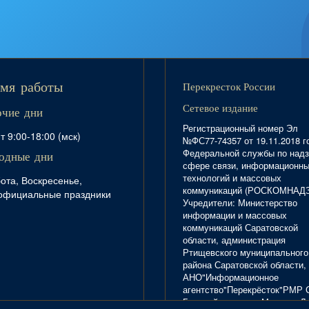
Перекресток России
мя работы
Сетевое издание
очие дни
Регистрационный номер Эл
т 9:00-18:00 (мск)
№ФС77-74357 от 19.11.2018 г
Федеральной службы по надз
одные дни
сфере связи, информационн
технологий и массовых
ота, Воскресенье,
коммуникаций (РОСКОМНАД
официальные праздники
Учредители: Министерство
информации и массовых
коммуникаций Саратовской
области, администрация
Ртищевского муниципального
района Саратовской области,
АНО"Информационное
агентство"Перекрёсток"РМР 
Главный редактор Маркова Л.