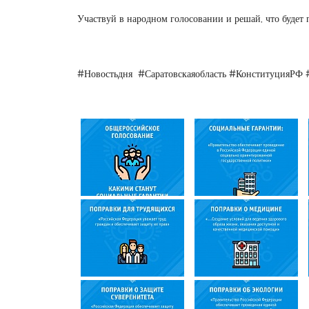
Участвуй в народном голосовании и решай, что будет 
#Новостьдня #Саратовскаяобласть #КонституцияРФ 