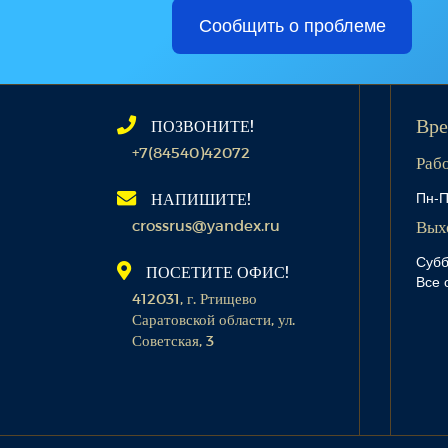
Сообщить о проблеме
ПОЗВОНИТЕ!
Вре
+7(84540)42072
Раб
Пн-П
НАПИШИТЕ!
crossrus@yandex.ru
Вых
Субб
ПОСЕТИТЕ ОФИС!
Все 
412031, г. Ртищево
Саратовской области, ул.
Советская, 3