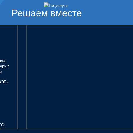
Решаем вместе
ода
ору в
ых
ЗОР)
СО".
В.