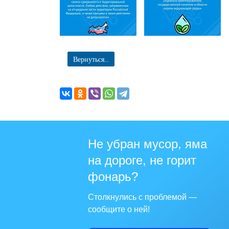
Вернуться...
Не убран мусор, яма
на дороге, не горит
фонарь?
Столкнулись с проблемой —
сообщите о ней!