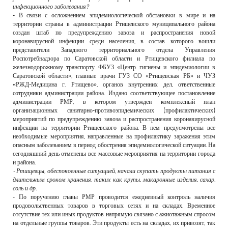
инфекционного заболевания?
- В связи с осложнением эпидемиологической обстановки в мире и на
территории страны в администрации Ртищевского муниципального района
создан штаб по предупреждению завоза и распространения новой
коронавирусной инфекции среди населения, в состав которого вошли
представители Западного территориального отдела Управления
Роспотребнадзора по Саратовской области и Ртищевского филиала по
железнодорожному транспорту ФБУЗ «Центр гигиены и эпидемиологии в
Саратовской области», главные врачи ГУЗ СО «Ртищевская РБ» и ЧУЗ
«РЖД-Медицина г. Ртищево», органов внутренних дел, ответственные
сотрудники администрации района. Издано соответствующее постановление
администрации РМР, в котором утвержден комплексный план
организационных санитарно-противоэпидемических (профилактических)
мероприятий по предупреждению завоза и распространения коронавирусной
инфекции на территории Ртищевского района. В нем предусмотрены все
необходимые мероприятия, направленные на профилактику заражения этим
опасным заболеванием в период обострения эпидемиологической ситуации. На
сегодняшний день отменены все массовые мероприятия на территории города
и района.
- Ртищевцы, обеспокоенные ситуацией, начали скупать продукты питания с
длительным сроком хранения, таких как крупы, макаронные изделия, сахар,
соль и др.
- По поручению главы РМР проводится ежедневный контроль наличия
продовольственных товаров в торговых сетях и на складах. Временное
отсутствие тех или иных продуктов напрямую связано с ажиотажным спросом
на отдельные группы товаров. Эти продукты есть на складах, их привозят, так