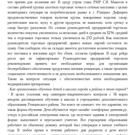
что причин для волнения нет. В среду утром глава РМР С.В. Макогон в
составе рабочей группы посетила торговые точки и сетевые магазины с целью
мониторинга ситуации на потребительском рынке в г. Ртищево. Дефицита
продовольственных товаров, включая крупы, макаронные изделия, сахар,
растительное масло, муку и другие продукты, не выявлено, хотя гречку и
сахар быстро раскупили. По словам руководителей предприятий торговли,
количество покупок увеличилось за несколько дней в среднем на 32%, средний
чек в отдельных торговых точках увеличился на 210 рублей. Как пояснили
руководители торговых предприятий, привоз новых партий состоится по
плану. Они сообщили, что на складах имеется достаточное количество товаров,
все поставки в магазины идут без сбоев, согласно графикам. В ходе рейда
роста цен не зафиксировано. Руководителям предприятий торговли
рекомендовано принять все необходимые меры для организации
бесперебойного обеспечения продуктами питания ртищевцев, а также проявить
социальную ответственность и не допускать необоснованного повышения цен.
Также на контроле ситуация с обеспеченностью аптек необходимыми
медицинскими препаратами.
- Как организовано обучение детей в школах города и района в этот период?
- В целях усиления мер санитарно-эпидемического контроля с 18 марта
введено дистанционное обучение в школах и учреждениях дополнительного
образования Ртищевского района. Это вовсе не означает, что это карантин, это
такая форма обучения. Дети обучаются через онлайн- платформы: дневник.ру,
учи.ру и российская электронная школа, где получают задания в электронной
форме, выполняют и пересылают учителю. Все учреждения образования
работают по обычному режиму, который был утвержден в начале учебного
года. В любое время в течение рабочего дня родители и дети могут