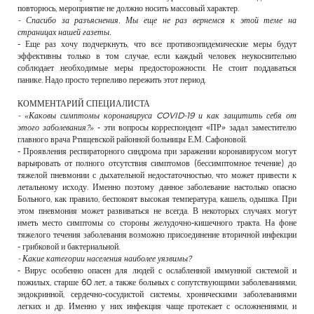
повторюсь, мероприятие не должно носить массовый характер.
- Спасибо за разъяснения. Мы еще не раз вернемся к этой теме на
страницах нашей газеты.
- Еще раз хочу подчеркнуть, что все противоэпидемические меры будут
эффективны только в том случае, если каждый человек неукоснительно
соблюдает необходимые меры предосторожности. Не стоит поддаваться
панике. Надо просто терпеливо пережить этот период.
КОММЕНТАРИЙ СПЕЦИАЛИСТА
- «Каковы симптомы коронавируса COVID-19 и как защитить себя от
этого заболевания?»
- эти вопросы корреспондент «ПР» задал заместителю
главного врача Ртищевской районной больницы Е.М. Сафоновой.
- Проявления респираторного синдрома при заражении коронавирусом могут
варьировать от полного отсутствия симптомов (бессимптомное течение) до
тяжелой пневмонии с дыхательной недостаточностью, что может привести к
летальному исходу. Именно поэтому данное заболевание настолько опасно
Больного, как правило, беспокоят высокая температура, кашель, одышка. При
этом пневмония может развиваться не всегда. В некоторых случаях могут
иметь место симптомы со стороны желудочно-кишечного тракта. На фоне
тяжелого течения заболевания возможно присоединение вторичной инфекции
- грибковой и бактериальной.
- Какие категории населения наиболее уязвимы?
- Вирус особенно опасен для людей с ослабленной иммунной системой и
пожилых, старше 60 лет, а также больных с сопутствующими заболеваниями,
эндокринной, сердечно-сосудистой системы, хроническими заболеваниями
легких и др. Именно у них инфекция чаще протекает с осложнениями, и