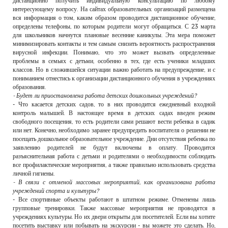
дистанционно получить индивидуальную консультацию по любому
интересующему вопросу. На сайтах образовательных организаций размещена
вся информация о том, каким образом проводится дистанционное обучение,
определены телефоны, по которым родители могут обращаться. С 23 марта
для школьников начнутся плановые весенние каникулы. Эта мера поможет
минимизировать контакты и тем самым снизить вероятность распространения
вирусной инфекции. Понимаю, что это может вызвать определенные
проблемы в семьях с детьми, особенно в тех, где есть ученики младших
классов. Но в сложившейся ситуации важно работать на предупреждение, и с
пониманием отнестись к организации дистанционного обучения в учреждениях
образования.
- Будет ли приостановлена работа детских дошкольных учреждений?
- Что касается детских садов, то в них проводится ежедневный входной
контроль малышей. В настоящее время в детских садах введен режим
свободного посещения, то есть родители сами решают вести ребенка в садик
или нет. Конечно, необходимо заранее предупредить воспитателя о решении не
посещать дошкольное образовательное учреждение. Дни отсутствия ребенка по
заявлению родителей не будут включены в оплату. Проводится
разъяснительная работа с детьми и родителями о необходимости соблюдать
все профилактические мероприятия, а также правильно использовать средства
личной гигиены.
- В связи с отменой массовых мероприятий, как организована работа
учреждений спорта и культуры?
- Все спортивные объекты работают в штатном режиме. Отменены лишь
групповые тренировки. Также массовые мероприятия не проводятся в
учреждениях культуры. Но их двери открыты для посетителей. Если вы хотите
посетить выставку или побывать на экскурсии - вы можете это сделать. Но,