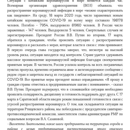
Ситуация с китайским коронавирусом в мире меняется каждый час.
РЕКЛАМОДАТЕЛЯМ
Всемирная организация здравоохранения (ВОЗ) объявила, что
распространение коронавирусной инфекции в мире «можно охарактеризовать
ОБЪЯВЛЕНИЯ
как пандемию». На среду, 18 марта 2020 года, число зараженных новым
китайским коронавирусом COVID-19 по всему миру составило 198178
КОНТАКТЫ
человек. Погибло - 7954, выздоровело 81960 человек. В России число
зараженных - 147 человек. Выздоровели 5 человек. Смертельных случаев не
зарегистрировано. Президент России В.В. Путин во вторник, 17 марта,
обратился к гражданам, чтобы прояснить ситуацию с распространением
коронавируса и рассказать о мерах, которые власти в связи с этим принимают.
В первую очередь глава государства заверил, что, несмотря на высокий
уровень риска, ситуация находится под контролем. Стране удается сдерживать
массовое проникновение коронавирусной инфекции благодаря своевременно
принятым мерам. В частности, Россия усилила контроль на всех пограничных
пунктах пропуска, временно ограничила авиа- и железнодорожное сообщение с
рядом стран и запретила въезд из государств с неблагоприятной ситуацией по
COVID-19. Все принятые меры президент назвал оправданными. «Я прошу и
граждан страны отнестись к предпринимаемым шагам с пониманием», - сказал
В.В. Путин. Президент подчеркнул, что в сложившейся ситуации необходимо
проявлять солидарность, дисциплину и готовность поддержать друг друга. С 17
марта в Саратовской области введен режим повышенной готовности в связи с
угрозой распространения коронавируса. О том, как складывается ситуация на
территории Ртищевского района, мы побеседовали с председателем санитарно-
противоэпидемической комиссии, заместителем главы администрации РМР по
социальным вопросам В.А. Сазановой.
- Виолетта Анатольевна, какие шаги предприняты на территории города и
района с целью предотвращения распространения этого опасного