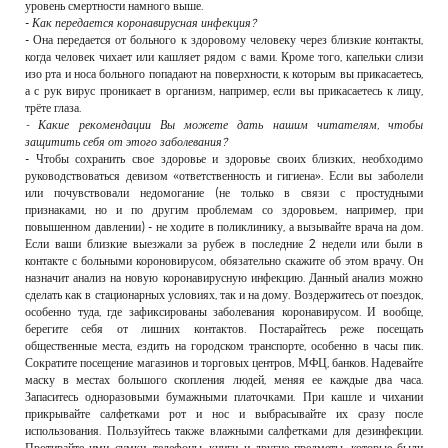
уровень смертности намного выше.
-
Как передается коронавирусная инфекция?
- Она передается от больного к здоровому человеку через близкие контакты,
когда человек чихает или кашляет рядом с вами. Кроме того, капельки слизи
изо рта и носа больного попадают на поверхности, к которым вы прикасаетесь,
а с рук вирус проникает в организм, например, если вы прикасаетесь к лицу,
трёте глаза.
- Какие рекомендации Вы можете дать нашим читателям, чтобы
защитить себя от этого заболевания?
- Чтобы сохранить свое здоровье и здоровье своих близких, необходимо
руководствоваться девизом «ответственность и гигиена». Если вы заболели
или почувствовали недомогание (не только в связи с простудными
признаками, но и по другим проблемам со здоровьем, например, при
повышенном давлении) - не ходите в поликлинику, а вызывайте врача на дом.
Если ваши близкие выезжали за рубеж в последние 2 недели или были в
контакте с больными короновирусом, обязательно скажите об этом врачу. Он
назначит анализ на новую коронавирусную инфекцию. Данный анализ можно
сделать как в стационарных условиях, так и на дому. Воздержитесь от поездок,
особенно туда, где зафиксированы заболевания коронавирусом. И вообще,
берегите себя от лишних контактов. Постарайтесь реже посещать
общественные места, ездить на городском транспорте, особенно в часы пик.
Сократите посещение магазинов и торговых центров, МФЦ, банков. Надевайте
маску в местах большого скопления людей, меняя ее каждые два часа.
Запаситесь одноразовыми бумажными платочками. При кашле и чихании
прикрывайте салфетками рот и нос и выбрасывайте их сразу после
использования. Пользуйтесь также влажными салфетками для дезинфекции.
Протирайте ими сумки, телефоны, книги и другие предметы, которые были