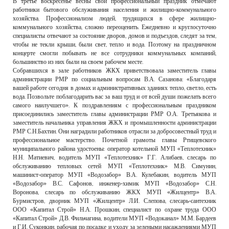
В третье воскресенье весны свой профессиональный праздник отмечают
РЕКЛАМОДАТЕЛЯМ
работники бытового обслуживания населения и жилищно-коммунального
хозяйства. Профессионализм людей, трудящихся в сфере жилищно-
ОБЪЯВЛЕНИЯ
коммунального хозяйства, сложно переоценить. Ежедневно и круглосуточно
специалисты отвечают за состояние дворов, домов и подъездов, следят за тем,
КОНТАКТЫ
чтобы не текли крыши, были свет, тепло и вода. Поэтому на праздничном
концерте смогли побывать не все сотрудники коммунальных компаний,
большинство из них были на своем рабочем месте.
Собравшихся в зале работников ЖКХ приветствовала заместитель главы
администрации РМР по социальным вопросам В.А. Сазанова: «Благодаря
вашей работе сегодня в домах и административных зданиях тепло, светло, есть
вода. Позвольте поблагодарить вас за ваш труд и от всей души пожелать всего
самого наилучшего». К поздравлениям с профессиональным праздником
присоединились заместитель главы администрации РМР О.А. Третьякова и
заместитель начальника управления ЖКХ и промышленности администрации
РМР С.Н.Бахтин. Они наградили работников отрасли за добросовестный труд и
профессиональное мастерство. Почетной грамоты главы Ртищевского
муниципального района удостоены: оператор котельной МУП «Теплотехник»
Н.Н. Матиевич, водитель МУП «Теплотехник» Г.Г. Алибаев, слесарь по
обслуживанию тепловых сетей МУП «Теплотехник» М.В. Симунин,
машинист-оператор МУП «Водозабор» В.А. Кулебакин, водитель МУП
«Водозабор» В.С. Сафонов, инженер-химик МУП «Водозабор» С.Н.
Воронова, слесарь по обслуживанию ЖКХ МУП «Жилцентр» В.А.
Бурмистров, дворник МУП «Жилцентр» Л.И. Слепова, слесарь-сантехник
ООО «Капитал Строй» Н.А. Прошкин, специалист по охране труда ООО
«Капитал Строй» Д.В. Фильчагина, водители МУП «Водоканал» М.М. Бардеев
и Г.И. Суконкин, рабочая по посадке и уходу за зелеными насаждениями МУП