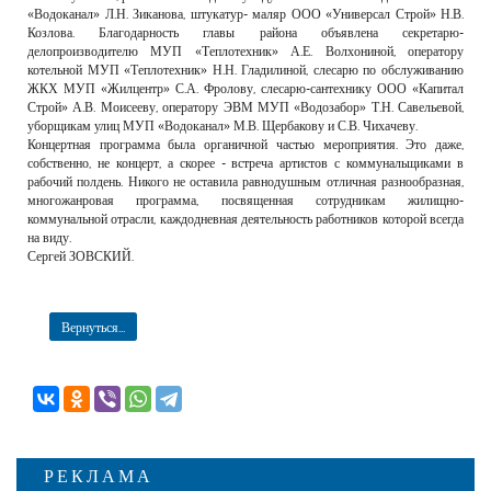
«Водоканал» Л.Н. Зиканова, штукатур- маляр ООО «Универсал Строй» Н.В.
Козлова. Благодарность главы района объявлена секретарю-
делопроизводителю МУП «Теплотехник» А.Е. Волхониной, оператору
котельной МУП «Теплотехник» Н.Н. Гладилиной, слесарю по обслуживанию
ЖКХ МУП «Жилцентр» С.А. Фролову, слесарю-сантехнику ООО «Капитал
Строй» А.В. Моисееву, оператору ЭВМ МУП «Водозабор» Т.Н. Савельевой,
уборщикам улиц МУП «Водоканал» М.В. Щербакову и С.В. Чихачеву.
Концертная программа была органичной частью мероприятия. Это даже,
собственно, не концерт, а скорее - встреча артистов с коммунальщиками в
рабочий полдень. Никого не оставила равнодушным отличная разнообразная,
многожанровая программа, посвященная сотрудникам жилищно-
коммунальной отрасли, каждодневная деятельность работников которой всегда
на виду.
Сергей ЗОВСКИЙ.
Вернуться...
РЕКЛАМА