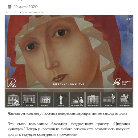
РЕКЛАМОДАТЕЛЯМ
19 марта 2020
ОБЪЯВЛЕНИЯ
КОНТАКТЫ
Жители региона могут посетить интересные мероприятия, не выходя из дома
Это стало возможным благодаря федеральному проекту «Цифровая
культура».* Теперь у россиян из любого региона есть возможность получить
доступ к ведущим культурным учреждениям.