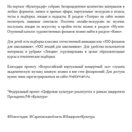
На портале «Культура.рф» собрано беспрецедентное количество материалов в
любых форматах: записи и прямые эфиры, виртуальные экскурсии и атласы,
тесты и подборки, лекции и подкасты. В разделе «Театры» на сайте можно
посмотреть знаковые спектакли. Посетить онлайн-экскурсию по музеям,
послушать лекции по искусству и пройти тесты можно в разделе «Музеи».
Огромный каталог художественных фильмов можно найти в разделе «Кино».
Для детей есть подборка классики отечественной анимации или «100 фильмов
для школьников», «100 лекций для школьников». Для удобства пользователя
материалы в рубрике «Лекции» сгруппированы в целые образовательные
курсы и тематические подборки.
Благодаря проекту «Всероссийский виртуальный концертный зал» слушать
академическую музыку вживую можно и вне стен филармоний. Для доступа
нужно лишь зарегистрироваться на сайте meloman.ru.
*Федеральный проект «Цифровая культура» реализуется в рамках нацпроекта
Президента РФ «Культура»
#Новостьдня #Саратовскаяобласть #НацпроектКультура