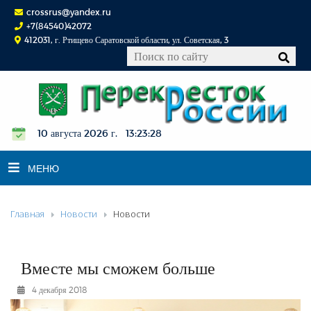
crossrus@yandex.ru
+7(84540)42072
412031, г. Ртищево Саратовской области, ул. Советская, 3
10 августа 2026 г. 13:23:29
МЕНЮ
Главная
Новости
Новости
НОВОСТИ
ОФИЦИАЛЬНО
К СВЕДЕНИЮ
Вместе мы сможем больше
КОНКУРСЫ
4 декабря 2018
ФОТОРЕПОРТАЖИ