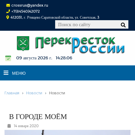
crossrus@yandex.ru
+7(84540)42072
412031, г. Ртищево Саратовской области, ул. Советская, 3
09 августа 2026 г. 14:28:07
МЕНЮ
Главная
Новости
Новости
НОВОСТИ
ОФИЦИАЛЬНО
К СВЕДЕНИЮ
В ГОРОДЕ МОЁМ
КОНКУРСЫ
14 января 2020
ФОТОРЕПОРТАЖИ