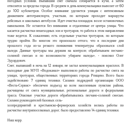
погодных условий. Выпавший снег сначала собирается в кучи, а затем
отвозится за пределы города. В среднем в день коммунальщики вывозят от 60
до 100 кубометров. Особое внимание уделяется улицам с интенсивным
движением автотранспорта, участкам, по которым проходят маршруты
рейсовых и школьных автобусов. Идет очистка площадок возле остановочных
павильонов. Не остаются без внимания и отдаленные от центра улицы. Что
касается расчистки пешеходных зон и тротуаров, то работа в этом направлении
тоже ведется. К сожалению, есть отдельные участки тротуаров, по которым
трудно пройти. Во многом это произошло оттого, что в последние дни
прошлого года из-за резкого понижения температуры образовался слой
наледи. Данные тротуары мы держим на контроле, обрабатываем песчано-
соляной смесью и по возможности убираем наледь», - пояснил Олег
Эдуардович.
Снег, выпавший в ночь на 12 января, не застал коммунальщиков врасплох. В
выходные дни МУП «Водоканал» выполняло работы по расчистке снега на
улицах, тротуарах, общественных территориях города Ртищево. Всего было
задействовано 7 единиц техники. Силами подрядной организации ООО
«Веста-Сервис» обеспечен подъезд ко всем населенным пунктам района,
расчищены от снега муниципальные, региональные дороги и федеральная
трасса. Опасные участки дороги обрабатывались песчано-соляной смесью.
Силами руководителей базовых сель-
хозпредприятий и крестьянско-фермерских хозяйств велись работы по
расчистке внутрипоселковых дорог, было предоставлено 14 единиц техники.
Наш корр.