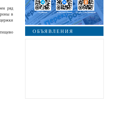
рен ряд
ороны в
ддержки
ОБЪЯВЛЕНИЯ
Ртищево