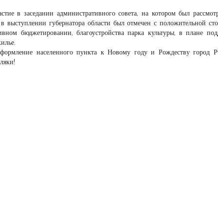
стие в заседании административного совета, на котором был рассмот
 в выступлении губернатора области был отмечен с положительной ст
ивном бюджетировании, благоустройства парка культуры, в плане по
илье.
оформление населенного пункта к Новому году и Рождеству город 
ляки!