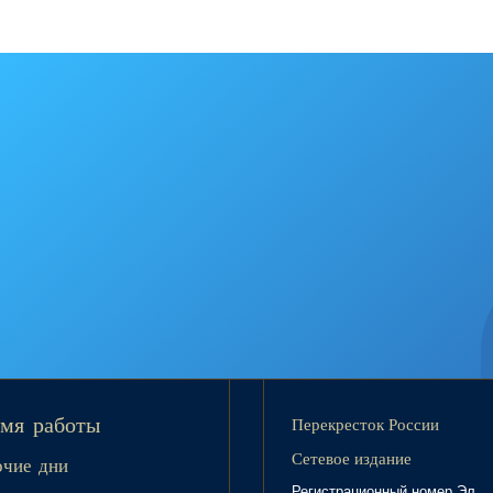
Перекресток России
мя работы
Сетевое издание
очие дни
Регистрационный номер Эл