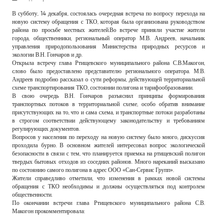
РЕКЛАМОДАТЕЛЯМ
В субботу, 14 декабря, состоялась очередная встреча по вопросу перехода на
новую систему обращения с ТКО, которая была организована руководством
ОБЪЯВЛЕНИЯ
района по просьбе местных жителей.Во встрече приняли участие жители
города, общественники, региональный оператор М.В. Андреев, начальник
КОНТАКТЫ
управления природопользования Министерства природных ресурсов и
экологии В.Н. Гончаров и др.
Открыла встречу глава Ртищевского муниципального района С.В.Макогон,
слово было предоставлено представителю регионального оператора. М.В.
Андреев подробно рассказал о сути реформы, действующей территориальной
схеме транспортирования ТКО, состоянии полигона и тарифообразовании.
В свою очередь В.Н. Гончаров разъяснил принципы формирования
транспортных потоков в территориальной схеме, особо обратив внимание
присутствующих на то, что и сама схема, и транспортные потоки разработаны
в строгом соответствии действующему законодательству и требованиям
регулирующих документов.
Вопросов у населения по переходу на новую систему было много, дискуссия
проходила бурно. В основном жителей интересовал вопрос экологической
безопасности в связи с тем, что планируется приемка на ртищевский полигон
твердых бытовых отходов из соседних районов. Много нареканий высказано
по состоянию самого полигона в адрес ООО «Сан-Сервис Групп».
Жители справедливо отметили, что изменения в рамках новой системы
обращения с ТКО необходимы и должны осуществляться под контролем
общественности.
По окончании встречи глава Ртищевского муниципального района С.В.
Макогон прокомментировала: