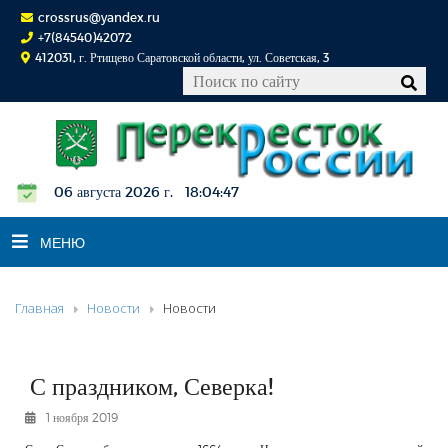
crossrus@yandex.ru
+7(84540)42072
412031, г. Ртищево Саратовской области, ул. Советская, 3
06 августа 2026 г. 18:04:47
МЕНЮ
Главная
Новости
Новости
НОВОСТИ
ОФИЦИАЛЬНО
К СВЕДЕНИЮ
С праздником, Северка!
КОНКУРСЫ
1 ноября 2019
ФОТОРЕПОРТАЖИ