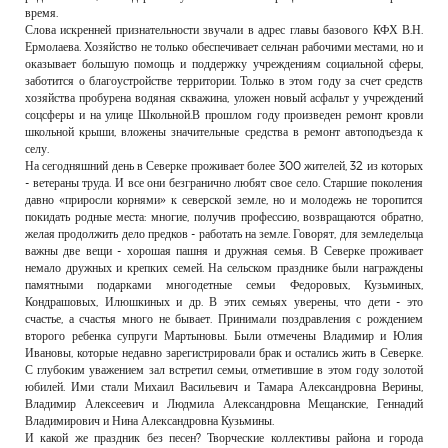
время.
Слова искренней признательности звучали в адрес главы базового КФХ В.Н.
Ермолаева. Хозяйство не только обеспечивает сельчан рабочими местами, но и
оказывает большую помощь и поддержку учреждениям социальной сферы,
заботится о благоустройстве территории. Только в этом году за счет средств
хозяйства пробурена водяная скважина, уложен новый асфальт у учреждений
соцсферы и на улице Школьной.В прошлом году произведен ремонт кровли
школьной крыши, вложены значительные средства в ремонт автоподъезда к
селу.
На сегодняшний день в Северке проживает более 300 жителей, 32 из которых
- ветераны труда. И все они безгранично любят свое село. Старшие поколения
давно «приросли корнями» к северской земле, но и молодежь не торопится
покидать родные места: многие, получив профессию, возвращаются обратно,
желая продолжить дело предков - работать на земле. Говорят, для земледельца
важны две вещи - хорошая пашня и дружная семья. В Северке проживает
немало дружных и крепких семей. На сельском празднике были награждены
памятными подарками многодетные семьи Федоровых, Кузьминых,
Кондрашовых, Илюшкиных и др. В этих семьях уверены, что дети - это
счастье, а счастья много не бывает. Принимали поздравления с рождением
второго ребенка супруги Мартыновы. Были отмечены Владимир и Юлия
Ивановы, которые недавно зарегистрировали брак и остались жить в Северке.
С глубоким уважением зал встретил семьи, отметившие в этом году золотой
юбилей. Ими стали Михаил Васильевич и Тамара Александровна Верины,
Владимир Алексеевич и Людмила Александровна Мещанские, Геннадий
Владимирович и Нина Александровна Кузьмины.
И какой же праздник без песен? Творческие коллективы района и города