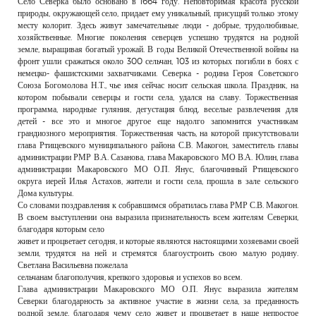
Село Северка было основано в 1664 году. Неповторимая красота русской
РЕКЛАМОДАТЕЛЯМ
природы, окружающей село, придает ему уникальный, присущий только этому
месту колорит. Здесь живут замечательные люди - добрые, трудолюбивые,
ОБЪЯВЛЕНИЯ
хозяйственные. Многие поколения северцев успешно трудятся на родной
земле, выращивая богатый урожай. В годы Великой Отечественной войны на
КОНТАКТЫ
фронт ушли сражаться около 300 сельчан, 103 из которых погибли в боях с
немецко- фашистскими захватчиками. Северка - родина Героя Советского
Союза Богомолова Н.Т., чье имя сейчас носит сельская школа. Праздник, на
котором побывали северцы и гости села, удался на славу. Торжественная
программа, народные гуляния, дегустация блюд, веселые развлечения для
детей - все это и многое другое еще надолго запомнится участникам
грандиозного мероприятия. Торжественная часть, на которой присутствовали
глава Ртищевского муниципального района С.В. Макогон, заместитель главы
администрации РМР В.А. Сазанова, глава Макаровского МО В.А. Юлин, глава
администрации Макаровского МО О.П. Янус, благочинный Ртищевского
округа иерей Илья Астахов, жители и гости села, прошла в зале сельского
Дома культуры.
Со словами поздравления к собравшимся обратилась глава РМР С.В. Макогон.
В своем выступлении она выразила признательность всем жителям Северки,
благодаря которым село
живет и процветает сегодня, и которые являются настоящими хозяевами своей
земли, трудятся на ней и стремятся благоустроить свою малую родину.
Светлана Васильевна пожелала
сельчанам благополучия, крепкого здоровья и успехов во всем.
Глава администрации Макаровского МО О.П. Янус выразила жителям
Северки благодарность за активное участие в жизни села, за преданность
родной земле, благодаря чему село живет и процветает в наше непростое