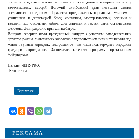
спешили поздравить сельчан со знаменательной датой и подарили им массу
замечательных эмоций! Погожий октябрьский день позволил сполна
насладиться праздником. Торжества продолжились народным гулянием с
угощением и дегустацией блюд, чаепитием, мастер-классами, песнями и
танцами под открытым небом. Для жителей и гостей была организована
фотозона. Дети радостно прыгали на батуте.
Вечером северцев ждал праздничный концерт с участием самодеятельных
артистов района. Жители всех возрастов с удовольствием пели и танцевали под
живое звучание народных инструментов, что лишь подтверждает: народные
традиции возрождаются. Закончилась вечерняя программа праздничным
фейерверком.
Наталья ЧЕПУРКО.
Фото автора.
Вернуться...
РЕКЛАМА