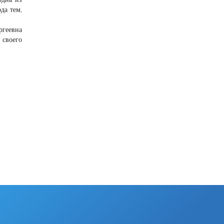
да тем,
геевна
 своего