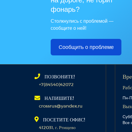
фонарь?
Столкнулись с проблемой —
сообщите о ней!
Сообщить о проблеме
ПОЗВОНИТЕ!
Вре
+7(84540)42072
Раб
Пн-П
НАПИШИТЕ!
crossrus@yandex.ru
Вых
Субб
ПОСЕТИТЕ ОФИС!
Все 
412031, г. Ртищево