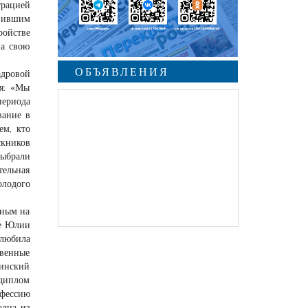
трацией
явившим
ройстве
на свою
ОБЪЯВЛЕНИЯ
адровой
ия: «Мы
периода
вание в
ем, кто
скников
выбрали
тельная
лодого
ьным на
же Юлии
 любила
твенные
инский
 диплом
офессию
одна из