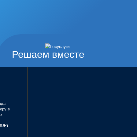
Решаем вместе
ода
ору в
ых
ЗОР)