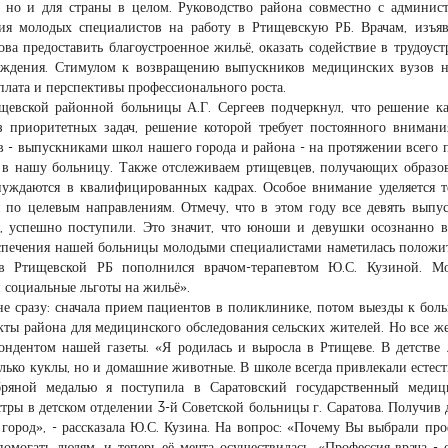
, но и для страны в целом. Руководство района совместно с админис
ия молодых специалистов на работу в Ртищевскую РБ. Врачам, изъ
ова предоставить благоустроенное жильё, оказать содействие в трудоуст
чреждения. Стимулом к возвращению выпускников медицинских вузов 
плата и перспективы профессионального роста.
щевской районной больницы А.Г. Сергеев подчеркнул, что решение к
з приоритетных задач, решение которой требует постоянного вниман
в - выпускниками школ нашего города и района - на протяжении всего 
у в нашу больницу. Также отслеживаем ртищевцев, получающих образо
уждаются в квалифицированных кадрах. Особое внимание уделяется т
 по целевым направлениям. Отмечу, что в этом году все девять выпу
, успешно поступили. Это значит, что юноши и девушки осознанно 
еспечения нашей больницы молодыми специалистами наметилась положи
ов Ртищевской РБ пополнился врачом-терапевтом Ю.С. Кузиной. Мо
 социальные льготы на жильё».
не сразу: сначала прием пациентов в поликлинике, потом выезды к бол
нкты района для медицинского обследования сельских жителей. Но все 
пондентом нашей газеты. «Я родилась и выросла в Ртищеве. В детстве
лько куклы, но и домашние животные. В школе всегда привлекали естес
бряной медалью я поступила в Саратовский государственный медиц
стры в детском отделении 3-й Советской больницы г. Саратова. Получив
 город», - рассказала Ю.С. Кузина. На вопрос: «Почему Вы выбрали пр
помогать людям, и теперь её мечта осуществилась. «Профессия врача - 