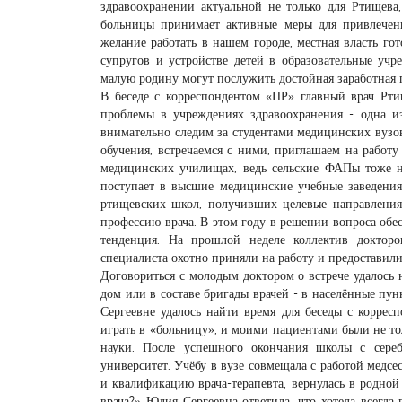
здравоохранении актуальной не только для Ртищева
больницы принимает активные меры для привлечен
желание работать в нашем городе, местная власть гот
супругов и устройстве детей в образовательные у
малую родину могут послужить достойная заработная 
В беседе с корреспондентом «ПР» главный врач Рти
проблемы в учреждениях здравоохранения - одна и
внимательно следим за студентами медицинских вузо
обучения, встречаемся с ними, приглашаем на работ
медицинских училищах, ведь сельские ФАПы тоже н
поступает в высшие медицинские учебные заведения
ртищевских школ, получивших целевые направления
профессию врача. В этом году в решении вопроса об
тенденция. На прошлой неделе коллектив доктор
специалиста охотно приняли на работу и предоставили
Договориться с молодым доктором о встрече удалось 
дом или в составе бригады врачей - в населённые пу
Сергеевне удалось найти время для беседы с коррес
играть в «больницу», и моими пациентами были не то
науки. После успешного окончания школы с сере
университет. Учёбу в вузе совмещала с работой медсе
и квалификацию врача-терапевта, вернулась в родной
врача?» Юлия Сергеевна ответила, что хотела всегда 