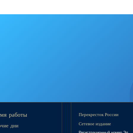
Перекресток России
мя работы
Сетевое издание
очие дни
Регистрационный номер Эл