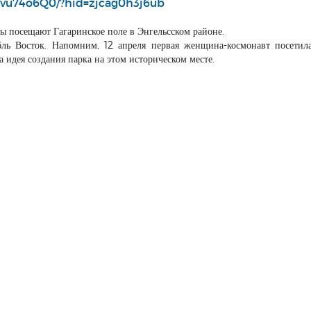
lvu74o6Q0/?hid=zjcag0h3j6ub
ы посещают Гагаринское поле в Энгельсском районе.
бль Восток. Напомним, 12 апреля первая женщина-космонавт посетил
 идея создания парка на этом историческом месте.