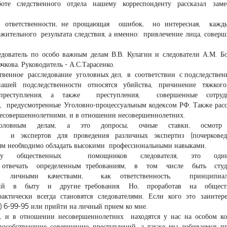
оте следственного отдела нашему корреспонденту рассказал замес
ответственности, не прощающая ошибок, но интересная, каж
ительного результата следствия, а именно: привлечение лица, совер
ледователь по особо важным делам В.В. Кулагин и следователи А.М. Б
кова. Руководитель - А.С.Тарасенко.
ственное расследование уголовных дел, в соответствии с подследствен
 подследственности относятся убийства, причинение тяжкого
еступления, а также преступления, совершенные сотруд
я, предусмотренные Уголовно-процессуальным кодексом РФ. Также рас
несовершеннолетними, и в отношении несовершеннолетних.
ым делам, а это допросы, очные ставки, осмотр 
экспертов для проведения различных экспертиз (почерковедч
елям необходимо обладать высокими профессиональными навыками.
у общественных помощников следователя, это од
отвечать определенным требованиям, в том числе быть студ
чными качествами, как ответственность, принципиальн
ний в быту и другие требования. Но, проработав на общест
рактически всегда становятся следователями. Если кого это заинтере
 6-99-95 или прийти на личный прием ко мне.
 и в отношении несовершеннолетних находятся у нас на особом ко
способствующие совершению преступлений, а также мы добиваемся п