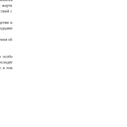
х жертв
ствий с
детям и
идцами
ения об
и особо
исходят
, в том