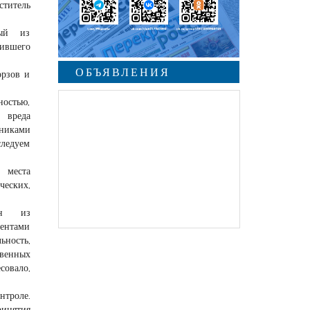
титель
дый из
шившего
ОБЪЯВЛЕНИЯ
орзов и
ностью,
 вреда
никами
следуем
места
еских,
ин из
ентами
ость,
венных
совало,
нтроле.
ринятия