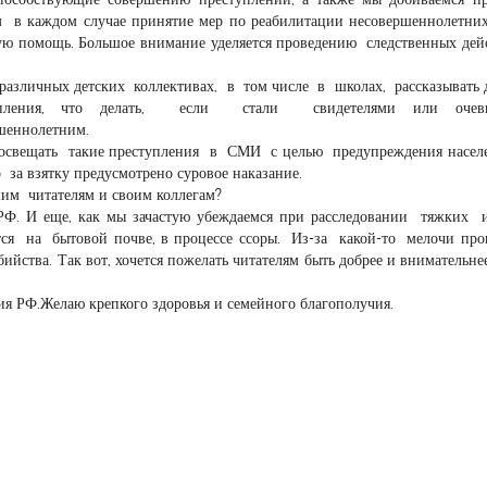
в каждом случае принятие мер по реабилитации несовершеннолетни
ую помощь. Большое внимание уделяется проведению следственных дей
различных детских коллективах, в том числе в школах, рассказывать 
тупления, что делать, если стали свидетелями или очев
шеннолетним.
освещать такие преступления в СМИ с целью предупреждения насел
 за взятку предусмотрено суровое наказание.
шим читателям и своим коллегам?
РФ. И еще, как мы зачастую убеждаемся при расследовании тяжких 
тся на бытовой почве, в процессе ссоры. Из-за какой-то мелочи про
йства. Так вот, хочется пожелать читателям быть добрее и внимательнее
ия РФ.Желаю крепкого здоровья и семейного благополучия.