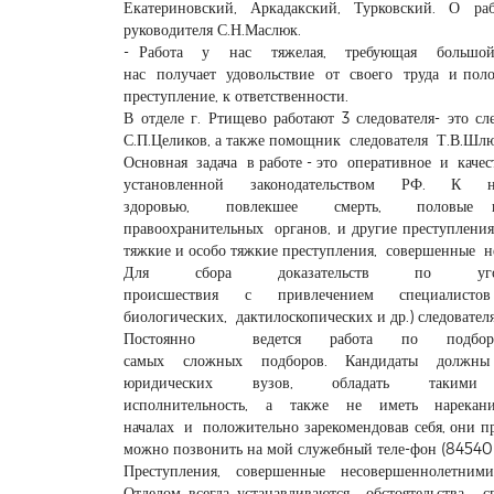
Екатериновский, Аркадакский, Турковский. О раб
руководителя С.Н.Маслюк.
- Работа у нас тяжелая, требующая большой 
нас получает удовольствие от своего труда и полож
преступление, к ответственности.
В отделе г. Ртищево работают 3 следователя- это с
С.П.Целиков, а также помощник следователя Т.В.Шлюч
Основная задача в работе - это оперативное и каче
установленной законодательством РФ. К нашей
здоровью, повлекшее смерть, половые пр
правоохранительных органов, и другие преступлени
тяжкие и особо тяжкие преступления, совершенные 
Для сбора доказательств по уголовн
происшествия с привлечением специалистов и 
биологических, дактилоскопических и др.) следоват
Постоянно ведется работа по подбор
самых сложных подборов. Кандидаты должны 
юридических вузов, обладать такими ли
исполнительность, а также не иметь нарека
началах и положительно зарекомендовав себя, они п
можно позвонить на мой служебный теле-фон (84540)
Преступления, совершенные несовершеннолетними,
Отделом всегда устанавливаются обстоятельства, 