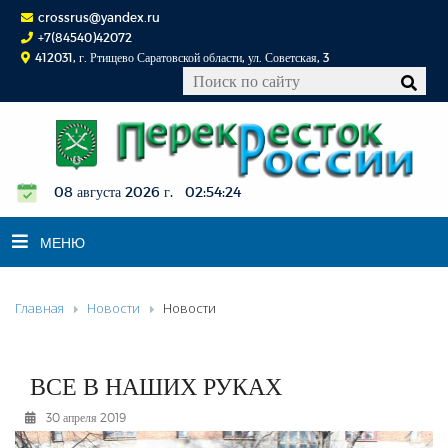
crossrus@yandex.ru
+7(84540)42072
412031, г. Ртищево Саратовской области, ул. Советская, 3
08 августа 2026 г. 02:54:25
МЕНЮ
Главная
Новости
Новости
НОВОСТИ
ОФИЦИАЛЬНО
К СВЕДЕНИЮ
ВСЕ В НАШИХ РУКАХ
КОНКУРСЫ
30 апреля 2019
ФОТОРЕПОРТАЖИ