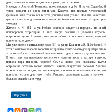
двор, понимаешь: этим людям не все равно, как и где жить.
Надежда и Анатолий Терешины, проживающие в д. № 13 на ул. Сердобский
тупик, создали во дворе мини-парк. Кажется, нет предела человеческой
фантазии: чего только нет в этом удивительном уголке! Пальмы, животные,
цветы - и все из подручных материалов, необычное и сказочное. И территория
ухожена.
Жители д. № 153 на ул. Рябова ежегодно следят за порядком на своей
придворовой территории. У них всегда разбиты и ухожены клумбы,
острижены кусты. Приятно, что люди заботятся о клочке земли, который
прилегает к их двору.
Мы уже писали о жительнице дома № 1 на улице Калинкина В. П. Кобзевой. И
хотя о женском возрасте говорить не принято, стоит сказать для примера, что в
этом году ей - 95. Валентина Павловна живет одна, а потому и делает все сама.
В этом году мы неизменно застали ее у калитки: весна в разгаре, а значит,
пришла пора наводить порядок! Семена цветов уже высажены, кусты
острижены, осталось только вымести начисто аккуратные дорожки. Хочется
пожелать таким людям, как эта женщина, здоровья и долголетия, а всем, кто
прилагает усилия для того, чтобы Ртищево становился краше и зеленее –
большое спасибо за их труд!
Вернуться...