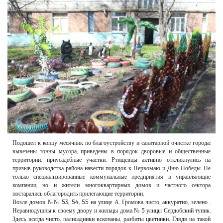
РЕКЛАМОДАТЕЛЯМ
ОБЪЯВЛЕНИЯ
КОНТАКТЫ
Подошел к концу месячник по благоустройству и санитарной очистке города:
вывезены тонны мусора, приведены в порядок дворовые и общественные
территории, приусадебные участки. Ртищевцы активно откликнулись на
призыв руководства района навести порядок к Первомаю и Дню Победы. Не
только специализированные коммунальные предприятия и управляющие
компании, но и жители многоквартирных домов и частного сектора
постарались облагородить прилегающие территории.
Возле домов №№ 53, 54, 55 на улице А. Громова чисто, аккуратно, зелено .
Неравнодушны к своему двору и жильцы дома № 5 улицы Сердобский тупик.
Здесь всегда чисто, палисадники вскопаны, разбиты цветники. Глядя на такой