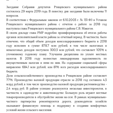
РЕКЛАМОДАТЕЛЯМ
Заседание Собрания депутатов Ртищевского муниципального района
состоялось 29 марта 2019 года. В повестку дня заседания были включены 11
ОБЪЯВЛЕНИЯ
вопросов.
В соответствии с Федеральным законом от 6.10.2003 г. № 131-ФЗ и Уставом
КОНТАКТЫ
Ртищевского муниципального района с отчетом о работе за 2018 год
выступила глава Ртищевского муниципального района С.В. Макогон.
В своем докладе глава РМР подробно проинформировала об итогах работы
органов исполнительной власти района за отчетный период. В частности, было
отмечено, что общий объем доходов консолидированного бюджета в 2018
году исполнен в сумме 878,7 млн рублей, в том числе налоговых и
неналоговых доходов поступило 300,3 млн рублей, что составляет 105% к
уточненному годовому плану. Улучшена дисциплина по уплате местных
налогов. В 2018 году полностью ликвидирована задолженность по
имущественным налогам и пени по ним. На содержание социальной сферы
направлено 684,1 млн рублей, или 81% всех расходов консолидированного
бюджета.
Доля сельскохозяйственного производства в Ртищевском районе составляет
77%. Производство валовой продукции отрасли за 2018 год составило 4,3
млрд рублей, в том числе производство валовой продукции растениеводства -
2,4 млрд руб. В районе успешно реализуются несколько инвестпроектов, в
частности, в садоводстве и животноводстве. Большую роль играют местные
товаропроизводители в обустройстве жизни на селе. В рамках муниципально-
частного партнерства ремонтируются дороги, руководители хозяйств
оказывают финансовую помощь и поддержку в создании комфортных
условий жизни сельского населения.