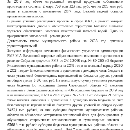
За 2018 год объем отгруженной товарной продукции собственного
производства составил 2 млрд 738 млн 323 тыс. руб., что на 205 млн руб.
выше в сравнении с показателем 2017 года. Важной задачей остается
привлечение инвесторов.
В районе успешно реализуются проекты в сфере ЖКХ, в рамках которых
благоустраиваются дворы и общественные территории. Большое внимание
уделяется обеспечению населения качественной питьевой водой. Одно из
приоритетных направлений - ремонт дорог.
Деятельность главы муниципального района за 2018 год признана
удовлетворительной.
Заслушав информацию начальника финансового управления администрации
РМР М.А. Балашовой, народные избранники внесли изменения и дополнения в
решение Собрания депутатов РМР от 24.12.2018 года № 39-265 «О бюджете
Ртищевского муниципального района на 2019 год и на плановый период 2020
и 2021 годов». Внесены изменения и дополнения в доходную часть бюджета в
части увеличений безвозмездных перечислений из бюджетов других уровней
на общую сумму 318,6 тыс. руб. На аналогичную сумму увеличена расходная
часть бюджета. Во исполнение Закона Саратовской области «О внесении
изменений в Закон Саратовской области «Об областном бюджете на 2019 год
и на плановый период 2020 и 2021 годов» № 23-ЗСО от 29 марта 2019 года
также внесены изменения и дополнения в доходную часть бюджета за счет
безвозмездных перечислений из бюджетов других уровней на общую сумму
7453,1 тыс. рублей, из них: субсидии бюджетам муниципальных районов
области на обновление материально-технической базы для формирования у
обучающихся современных технологических и гуманитарных навыков -
6368,4 тыс. рублей; субсидии бюджетам муниципальных районов области на
обеспечение жильём молодых семей - 844,7 тыс. руб.; иные межбюджетные