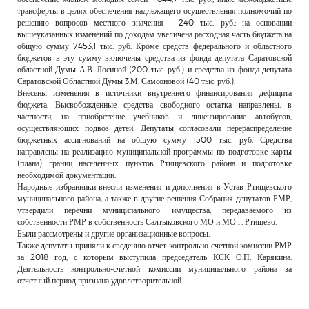
трансферты в целях обеспечения надлежащего осуществления полномочий по
решению вопросов местного значения - 240 тыс. руб.; на основании
вышеуказанных изменений по доходам увеличена расходная часть бюджета на
общую сумму 7453,1 тыс. руб. Кроме средств федерального и областного
бюджетов в эту сумму включены средства из фонда депутата Саратовской
областной Думы А.В. Лосиной (200 тыс. руб.) и средства из фонда депутата
Саратовской Областной Думы 3.М. Самсоновой (40 тыс. руб.).
Внесены изменения в источники внутреннего финансирования дефицита
бюджета. Высвобожденные средства свободного остатка направлены, в
частности, на приобретение учебников и лицензирование автобусов,
осуществляющих подвоз детей. Депутаты согласовали перераспределение
бюджетных ассигнований на общую сумму 1500 тыс. руб. Средства
направлены на реализацию муниципальной программы по подготовке карты
(плана) границ населенных пунктов Ртищевского района и подготовке
необходимой документации.
Народные избранники внесли изменения и дополнения в Устав Ртищевского
муниципального района, а также в другие решения Собрания депутатов РМР,
утвердили перечни муниципального имущества, передаваемого из
собственности РМР в собственность Салтыковского МО и МО г. Ртищево.
Были рассмотрены и другие организационные вопросы.
Также депутаты приняли к сведению отчет контрольно-счетной комиссии РМР
за 2018 год, с которым выступила председатель КСК О.П. Карякина.
Деятельность контрольно-счетной комиссии муниципального района за
отчетный период признана удовлетворительной.