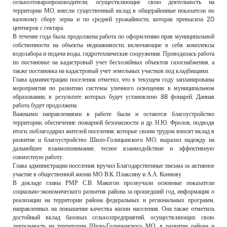
сельхозтоваропроизводители, осуществляющие свою деятельность на
территории МО, внесли существенный вклад в общерайонные показатели по
валовому сбору зерна и по средней урожайности, которая превысила 20
центнеров с гектара.
В течение года была продолжена работа по оформлению прав муниципальной
собственности на объекты недвижимости, включающие в себя комплексы
водозабора и подачи воды, гидротехнические сооружения. Проводилась работа
по постановке на кадастровый учет бесхозяйных объектов газоснабжения, а
также постановка на кадастровый учет земельных участков под кладбищами.
Глава администрации поселения отметил, что в текущем году запланированы
мероприятия по развитию системы уличного освещения в муниципальном
образовании, в результате которых будет установлено 88 фонарей. Данная
работа будет продолжена.
Важными направлениями в работе были и остаются благоустройство
территории, обеспечение пожарной безопасности и др. Н.Ю. Фролов, подводя
итоги, поблагодарил жителей поселения, которые своим трудом вносят вклад в
развитие и благоустройство Шило-Голицынского МО, выразил надежду на
дальнейшее взаимопонимание, тесное взаимодействие и эффективную
совместную работу.
Глава администрации поселения вручил Благодарственные письма за активное
участие в общественной жизни МО В.К. Плаксину и А.А. Коннову.
В докладе главы РМР С.В. Макогон прозвучали основные показатели
социально-экономического развития района за прошедший год, информация о
реализации на территории района федеральных и региональных программ,
направленных на повышение качества жизни населения. Она также отметила
достойный вклад базовых сельхозпредприятий, осуществляющих свою
деятельность на территории Шило-Голицынского МО, в развитие района и