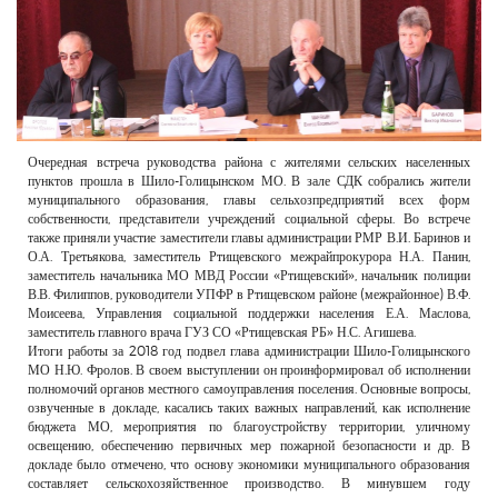
РЕКЛАМОДАТЕЛЯМ
ОБЪЯВЛЕНИЯ
КОНТАКТЫ
Очередная встреча руководства района с жителями сельских населенных
пунктов прошла в Шило-Голицынском МО. В зале СДК собрались жители
муниципального образования, главы сельхозпредприятий всех форм
собственности, представители учреждений социальной сферы. Во встрече
также приняли участие заместители главы администрации РМР В.И. Баринов и
О.А. Третьякова, заместитель Ртищевского межрайпрокурора Н.А. Панин,
заместитель начальника МО МВД России «Ртищевский», начальник полиции
В.В. Филиппов, руководители УПФР в Ртищевском районе (межрайонное) В.Ф.
Моисеева, Управления социальной поддержки населения Е.А. Маслова,
заместитель главного врача ГУЗ СО «Ртищевская РБ» Н.С. Агишева.
Итоги работы за 2018 год подвел глава администрации Шило-Голицынского
МО Н.Ю. Фролов. В своем выступлении он проинформировал об исполнении
полномочий органов местного самоуправления поселения. Основные вопросы,
озвученные в докладе, касались таких важных направлений, как исполнение
бюджета МО, мероприятия по благоустройству территории, уличному
освещению, обеспечению первичных мер пожарной безопасности и др. В
докладе было отмечено, что основу экономики муниципального образования
составляет сельскохозяйственное производство. В минувшем году