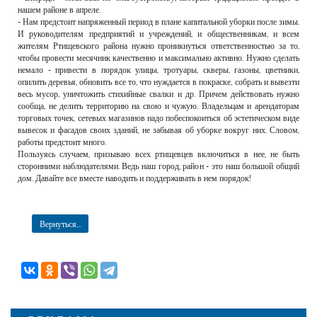
нашем районе в апреле.
- Нам предстоит напряженный период в плане капитальной уборки после зимы.
И руководителям предприятий и учреждений, и общественникам, и всем
жителям Ртищевского района нужно проникнуться ответственностью за то,
чтобы провести месячник качественно и максимально активно. Нужно сделать
немало - привести в порядок улицы, тротуары, скверы, газоны, цветники,
опилить деревья, обновить все то, что нуждается в покраске, собрать и вывезти
весь мусор, уничтожить стихийные свалки и др. Причем действовать нужно
сообща, не делить территорию на свою и чужую. Владельцам и арендаторам
торговых точек, сетевых магазинов надо побеспокоиться об эстетическом виде
вывесок и фасадов своих зданий, не забывая об уборке вокруг них. Словом,
работы предстоит много.
Пользуясь случаем, призываю всех ртищевцев включиться в нее, не быть
сторонними наблюдателями. Ведь наш город, район - это наш большой общий
дом. Давайте все вместе наводить и поддерживать в нем порядок!
Вернуться...