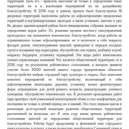
территорий. Цель его - привлечь население не только к определению таких
территорий, но и к реализации мероприятий по их дальнейшему
благоустройству. В 2018 году в рамках проекта было благоустроено 18
дворовых территорий, выполнены работы по асфальтированию придомовых
территорий и внутриквартальных проездов, а также установке лавочек и урн.
Во дворах администрацией района были инициированы собрания жильцов по
определению видов работ. По решению органов местного самоуправления
проводилось так называемое комплексное благоустройство, когда работы не
ограничивались только асфальтированием, но и включали в себя покраску
фасадов домов, оштукатуривание цоколей, приведение в порядок входных
групп и козырьков над подъездами, обустройство зон отдыха, разбивку клумб,
покраску бордюров, установку ограждений. Эти виды работ выполнялись
силами управляющих компаний. Что касается общественной территории, то в
2018 году по результатам рейтингового голосования, в котором приняли
участие более 5000 жителей нашего города, приоритетным объектом
благоустройства выбран городской парк культуры и отдыха. Был выполнен
комплекс мероприятий по благоустройству, включающий в себя
асфальтирование пешеходных дорожек, установку малых архитектурных
форм, аттракционов для детей разного возраста, реконструкцию уличного
освещения, обустройство тематических зон. В результате проведенных работ
парк приобрел свой уникальный неповторимый облик и стал комфортным для
посещения не только в летний период, но и зимний. Это стало первым шагом в
реализации долгосрочной концепции развития общественных территорий,
рассчитанной на несколько лет. В этом году вновь прошло рейтинговое
голосование жителей по определению общественной территории для
благоустройства. Работы будут продолжены в фонтанной зоне городского
парка культуры и отдыха, а также полностью преобразится Сиреневый сквер в