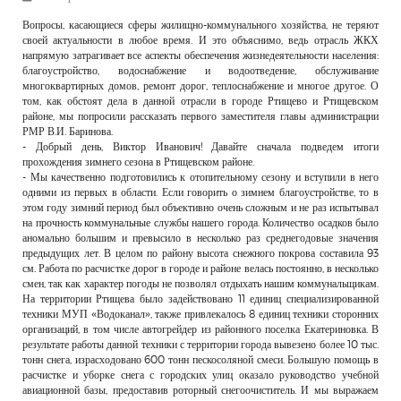
РЕКЛАМОДАТЕЛЯМ
Вопросы, касающиеся сферы жилищно-коммунального хозяйства, не теряют
своей актуальности в любое время. И это объяснимо, ведь отрасль ЖКХ
ОБЪЯВЛЕНИЯ
напрямую затрагивает все аспекты обеспечения жизнедеятельности населения:
благоустройство, водоснабжение и водоотведение, обслуживание
КОНТАКТЫ
многоквартирных домов, ремонт дорог, теплоснабжение и многое другое. О
том, как обстоят дела в данной отрасли в городе Ртищево и Ртищевском
районе, мы попросили рассказать первого заместителя главы администрации
РМР В.И. Баринова.
- Добрый день, Виктор Иванович! Давайте сначала подведем итоги
прохождения зимнего сезона в Ртищевском районе.
- Мы качественно подготовились к отопительному сезону и вступили в него
одними из первых в области. Если говорить о зимнем благоустройстве, то в
этом году зимний период был объективно очень сложным и не раз испытывал
на прочность коммунальные службы нашего города. Количество осадков было
аномально большим и превысило в несколько раз среднегодовые значения
предыдущих лет. В целом по району высота снежного покрова составила 93
см. Работа по расчистке дорог в городе и районе велась постоянно, в несколько
смен, так как характер погоды не позволял отдыхать нашим коммунальщикам.
На территории Ртищева было задействовано 11 единиц специализированной
техники МУП «Водоканал», также привлекалось 8 единиц техники сторонних
организаций, в том числе автогрейдер из районного поселка Екатериновка. В
результате работы данной техники с территории города вывезено более 10 тыс.
тонн снега, израсходовано 600 тонн пескосоляной смеси. Большую помощь в
расчистке и уборке снега с городских улиц оказало руководство учебной
авиационной базы, предоставив роторный снегоочиститель. И мы выражаем