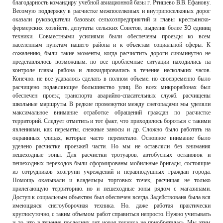
благодарность командиру учебной авиационной базы г. Ртищево В.В. Ефанову.
Весомую поддержку в расчистке межпоселковых и внутрипоселковых дорог
оказали руководители базовых сельхозпредприятий и главы крестьянско-
фермерских хозяйств, депутаты сельских Советов, выделив более 30 единиц
техники. Совместными усилиями были обеспечены проезды ко всем
населенным пунктам нашего района и к объектам социальной сферы. К
сожалению, были такие моменты, когда расчистить дороги сиюминутно не
представлялось возможным, но все проблемные ситуации находились на
контроле главы района и ликвидировались в течение нескольких часов.
Конечно, не все удавалось сделать в полном объеме, но своевременно было
расчищено подавляющее большинство улиц. Во всех микрорайонах был
обеспечен проезд транспорта аварийно-спасательных служб, расчищены
школьные маршруты. В редкие промежутки между снегопадами мы уделяли
максимальное внимание отработке обращений граждан по расчистке
территорий. Следует отметить и тот факт, что приходилось бороться с такими
явлениями, как переметы, снежные заносы и др. Сложно было работать на
окраинных улицах, которые часто переметало. Основное внимание было
уделено расчистке проезжей части. Но мы не оставляли без внимания
пешеходные зоны. Для расчистки тротуаров, автобусных остановок и
пешеходных переходов были сформированы мобильные бригады, состоящие
из сотрудников хозгрупп учреждений и неравнодушных граждан города.
Помощь оказывали и владельцы торговых точек, расчищая не только
прилегающую территорию, но и пешеходные зоны рядом с магазинами.
Доступ к социальным объектам был обеспечен всегда. Задействована была вся
имеющаяся снегоуборочная техника. Но, даже работая практически
круглосуточно, с таким объемом работ справиться непросто. Нужно учитывать
и то, что в течение последних лет новая техника не приобреталась. Мы этим