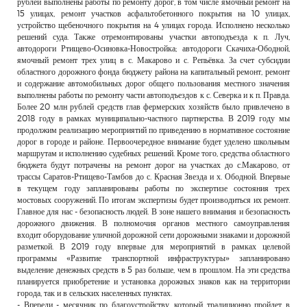
рублей выполнены работы по ремонту дорог, в том числе ямочный ремонт на
15 улицах, ремонт участков асфальтобетонного покрытия на 10 улицах,
устройство щебеночного покрытия на 4 улицах города. Исполнено несколько
решений суда. Также отремонтированы участки автоподъезда к п. Луч,
автодороги Ртищево-Осиновка-Новостройка; автодороги Скачиха-Ободной,
ямочный ремонт трех улиц в с. Макарово и с. Репьёвка. За счет субсидии
областного дорожного фонда бюджету района на капитальный ремонт, ремонт
и содержание автомобильных дорог общего пользования местного значения
выполнены работы по ремонту части автоподъездов к с. Северка и к п. Правда.
Более 20 млн рублей средств глав фермерских хозяйств было привлечено в
2018 году в рамках муниципально-частного партнерства. В 2019 году мы
продолжим реализацию мероприятий по приведению в нормативное состояние
дорог в городе и районе. Первоочередное внимание будет уделено школьным
маршрутам и исполнению судебных решений. Кроме того, средства областного
бюджета будут потрачены на ремонт дорог на участках до с.Макарово, от
трассы Саратов-Ртищево-Тамбов до с. Красная Звезда и х. Ободной. Впервые
в текущем году запланированы работы по экспертизе состояния трех
мостовых сооружений. По итогам экспертизы будет производиться их ремонт.
Главное для нас - безопасность людей. В зоне нашего внимания и безопасность
дорожного движения. В полномочия органов местного самоуправления
входит оборудование уличной дорожной сети дорожными знаками и дорожной
разметкой. В 2019 году впервые для мероприятий в рамках целевой
программы «Развитие транспортной инфраструктуры» запланировано
выделение денежных средств в 5 раз больше, чем в прошлом. На эти средства
планируется приобретение и установка дорожных знаков как на территории
города, так и в сельских населенных пунктах.
- Впереди - месячник по благоустройству, который традиционно пройдет в