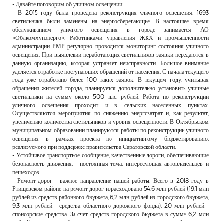
- Давайте поговорим об уличном освещении.
- В 2015 году была проведена реконструкция уличного освещения. 1693
светильника были заменены на энергосберегающие. В настоящее время
обслуживанием уличного освещения в городе занимается АО
«Облкоммунэнерго». Работниками управления ЖКХ и промышленности
администрации РМР регулярно проводится мониторинг состояния уличного
освещения. При выявлении неработающих светильников заявки передаются в
данную организацию, которая устраняет неисправности. Большое внимание
уделяется отработке поступающих обращений от населения. С начала текущего
года уже отработано более 100 таких заявок. В текущем году, учитывая
обращения жителей города, планируется дополнительно установить уличные
светильники на сумму около 500 тыс. рублей. Работа по реконструкции
уличного освещения проходит и в сельских населенных пунктах.
Осуществляются мероприятия по снижению энергозатрат и, как результат,
увеличению количества светильников и уровня освещенности. В Октябрьском
муниципальном образовании планируются работы по реконструкции уличного
освещения в рамках проекта по инициативному бюджетированию,
реализуемого при поддержке правительства Саратовской области.
- Устойчивое транспортное сообщение, качественные дороги, обеспечивающие
безопасность движения, - постоянная тема, интересующая автовладельцев и
пешеходов.
- Ремонт дорог - важное направление нашей работы. Всего в 2018 году в
Ртищевском районе на ремонт дорог израсходовано 54,6 млн рублей (19,1 млн
рублей из средств районного бюджета, 6,2 млн рублей из городского бюджета,
9,3 млн рублей - средства областного дорожного фонда), 20 млн рублей -
спонсорские средства. За счет средств городского бюджета в сумме 6,2 млн