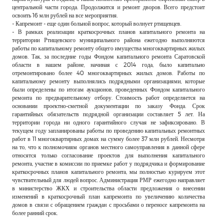
центральной части города. Продолжится и ремонт дворов. Всего предстоит
освоить 16 млн рублей на все мероприятия.
- Капремонт - еще один больной вопрос, который волнует ртищевцев.
- В рамках реализации краткосрочных планов капитального ремонта на
территории Ртищевского муниципального района ежегодно выполняются
работы по капитальному ремонту общего имущества многоквартирных жилых
домов. Так, за последние годы Фондом капитального ремонта Саратовской
области в нашем районе, начиная с 2014 года, было капитально
отремонтировано более 40 многоквартирных жилых домов. Работы по
капитальному ремонту выполнялись подрядными организациями, которые
были определены по итогам аукционов, проведенных Фондом капитального
ремонта по предварительному отбору. Стоимость работ определяется на
основании проектно-сметной документации по заказу Фонда. Срок
гарантийных обязательств подрядной организации составляет 5 лет. На
территории города ни одного гарантийного случая не зафиксировано. В
текущем году запланированы работы по проведению капитальных ремонтных
работ в 11 многоквартирных домах на сумму более 37 млн рублей. Несмотря
на то, что к полномочиям органов местного самоуправления в данной сфере
относятся только согласование проектов для выполнения капитального
ремонта, участие в комиссии по приемке работ у подрядчика и формирование
краткосрочных планов капитального ремонта, мы полностью курируем этот
чувствительный для людей вопрос. Администрация РМР ежегодно направляет
в министерство ЖКХ и строительства области предложения о внесении
изменений в краткосрочный план капремонта по увеличению количества
домов в связи с обращением граждан с просьбами о переносе капремонта на
более ранний срок.