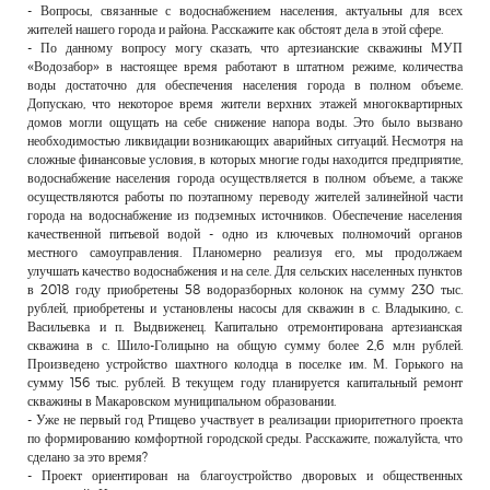
- Вопросы, связанные с водоснабжением населения, актуальны для всех
жителей нашего города и района. Расскажите как обстоят дела в этой сфере.
- По данному вопросу могу сказать, что артезианские скважины МУП
«Водозабор» в настоящее время работают в штатном режиме, количества
воды достаточно для обеспечения населения города в полном объеме.
Допускаю, что некоторое время жители верхних этажей многоквартирных
домов могли ощущать на себе снижение напора воды. Это было вызвано
необходимостью ликвидации возникающих аварийных ситуаций. Несмотря на
сложные финансовые условия, в которых многие годы находится предприятие,
водоснабжение населения города осуществляется в полном объеме, а также
осуществляются работы по поэтапному переводу жителей залинейной части
города на водоснабжение из подземных источников. Обеспечение населения
качественной питьевой водой - одно из ключевых полномочий органов
местного самоуправления. Планомерно реализуя его, мы продолжаем
улучшать качество водоснабжения и на селе. Для сельских населенных пунктов
в 2018 году приобретены 58 водоразборных колонок на сумму 230 тыс.
рублей, приобретены и установлены насосы для скважин в с. Владыкино, с.
Васильевка и п. Выдвиженец. Капитально отремонтирована артезианская
скважина в с. Шило-Голицыно на общую сумму более 2,6 млн рублей.
Произведено устройство шахтного колодца в поселке им. М. Горького на
сумму 156 тыс. рублей. В текущем году планируется капитальный ремонт
скважины в Макаровском муниципальном образовании.
- Уже не первый год Ртищево участвует в реализации приоритетного проекта
по формированию комфортной городской среды. Расскажите, пожалуйста, что
сделано за это время?
- Проект ориентирован на благоустройство дворовых и общественных