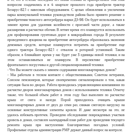
вопросом озадачились и в 4 квартале прошлого года приобрели трактор
Беларус-82.1 с навесным оборудованием. С целью обновления и увеличения
парка коммунальной техники руководством района было принято решение о
приобретении тяжелого автогрейдера марки ДЗ-98. Он будет использоваться в
зимнее время для удаления колейности с проезжей части дорог, а также
расширения и расчистки обочин. В летнее время его планируется использовать
для профилирования грунтовых дорог в микрорайонах города. В результате
проведенного аукциона на приобретение автогрейдера образовалась экономия
денежных средств, которые планируется потратить на приобретение еще
одного трактора Беларус-82.1 с отвалом и роторной установкой. Таким
образом, в ближайшее время у нас будет уже 3 единицы новой техники, и на
этом останавливаться не планируем. В перспективе приобретение
фронтального погрузчика и другой специализированной техники.
- Что Вы можете сказать о зимнем содержании многоквартирных домов?
- Мы работали в тесном контакте с общественниками, Советом ветеранов,
Союзом пенсионеров, которые своевременно сигнализировали о том, какая
ситуация была во дворах. Работа проводилась управляющими компаниями по
расчистке дворов многоквартирных домов с использованием техники. Отмечу
также, что большой объем работ в этом году был выполнен по расчистке
крыш от снега и наледи. Порой приходилось очищать крыши
многоквартирных домов от двух до семи раз, снижая снеговую нагрузку на
основные конструктивные элементы кровли. И даже несмотря на это, не
удалось избежать протечек. Проведено обследование поврежденных участков
кровель в домах, составлен календарный план работ для проведения текущего
ремонта крыш при наступлении благоприятных погодных условий.
Профильные отделы администрации РМР держат данный вопрос на контроле.