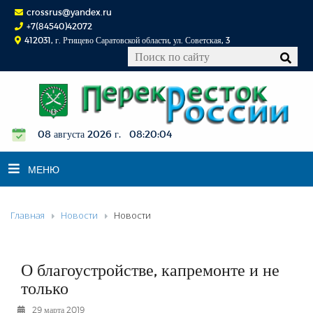
crossrus@yandex.ru
+7(84540)42072
412031, г. Ртищево Саратовской области, ул. Советская, 3
08 августа 2026 г. 08:20:05
МЕНЮ
Главная
Новости
Новости
НОВОСТИ
ОФИЦИАЛЬНО
К СВЕДЕНИЮ
О благоустройстве, капремонте и не
КОНКУРСЫ
только
ФОТОРЕПОРТАЖИ
29 марта 2019