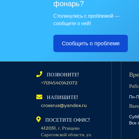
фонарь?
Столкнулись с проблемой —
сообщите о ней!
Сообщить о проблеме
ПОЗВОНИТЕ!
Вре
+7(84540)42072
Раб
Пн-П
НАПИШИТЕ!
crossrus@yandex.ru
Вых
Субб
ПОСЕТИТЕ ОФИС!
Все 
412031, г. Ртищево
Саратовской области, ул.