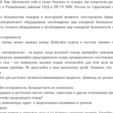
й. Как обезопасить себя и своих близких от пожара, мы попросили рас
му и Ртищевскому районам УНД и ПР ГУ МЧС России по Саратовской 
 большинства пожаров и возгораний являются: неосторожное обращ
электрического оборудования; несоблюдение мер пожарной безопасно
ть газового оборудования и несоблюдение мер пожарной безопасности 
осторожности.
спичка может вызвать пожар. Избегайте курить в постели: именно 
.
 электророзетки - не ждите, когда вспыхнет пожар, вызывайте электром
регрузок применяйте предохранители только промышленного изготовлен
и газа - это неминуемо вызовет взрыв; используйте для этой цели 
азовые приборы. Не допускайте к ним малолетних детей. Помните, что
.
йте для растопки легковоспламеняющиеся жидкости. Дымоход не долже
е осторожность. Большая часть их огнеопасна.
 храните в доступных местах спички, зажигалки и другие огнеопасные пр
, чтобы предупредить пожар?
, компьютеры, аудио- и видеотехника отключены от розеток.
рали.
осит ветром в открытые окна и на балконы соседних квартир. Закройте