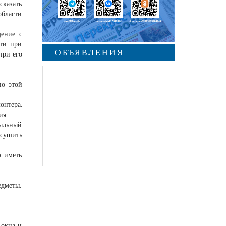
сказать
области
ение с
сти при
ОБЪЯВЛЕНИЯ
при его
по этой
онтера.
ия.
мыльный
 сушить
н иметь
едметы.
 окна и