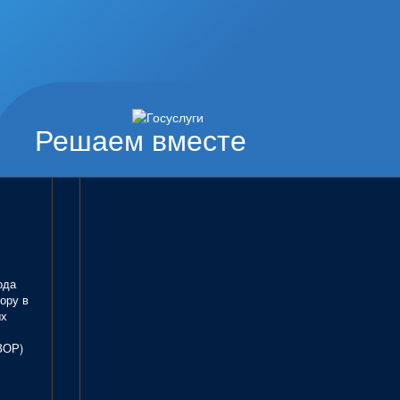
Решаем вместе
ода
ору в
ых
ЗОР)