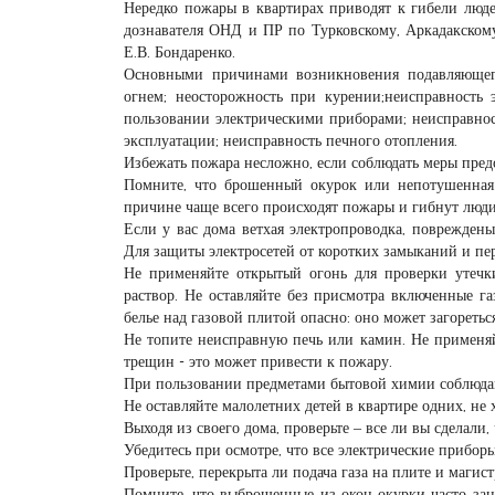
Нередко пожары в квартирах приводят к гибели люде
дознавателя ОНД и ПР по Турковскому, Аркадакско
Е.В. Бондаренко.
Основными причинами возникновения подавляющего
огнем; неосторожность при курении;неисправность 
пользовании электрическими приборами; неисправнос
эксплуатации; неисправность печного отопления.
Избежать пожара несложно, если соблюдать меры пред
Помните, что брошенный окурок или непотушенная 
причине чаще всего происходят пожары и гибнут люди
Если у вас дома ветхая электропроводка, повреждены
Для защиты электросетей от коротких замыканий и пе
Не применяйте открытый огонь для проверки утечк
раствор. Не оставляйте без присмотра включенные г
белье над газовой плитой опасно: оно может загореться
Не топите неисправную печь или камин. Не применя
трещин - это может привести к пожару.
При пользовании предметами бытовой химии соблюдайт
Не оставляйте малолетних детей в квартире одних, не
Выходя из своего дома, проверьте – все ли вы сделали
Убедитесь при осмотре, что все электрические приборы
Проверьте, перекрыта ли подача газа на плите и магист
Помните, что выброшенные из окон окурки часто зан