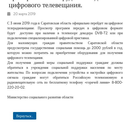
цифрового телевещания.
РЕКЛАМОДАТЕЛЯМ
20 марта 2019
ОБЪЯВЛЕНИЯ
КОНТАКТЫ
С 3 июня 2019 года в Саратовская область официально перейдет на цифровое
телерадиовещание. Просмотр программ передач в цифровом формате
будет доступно при наличии в телевизоре декодера DVB-T2 или при
подключении специализированной цифровой приставки.
Для малоимущих граждан правительством Саратовской области
предусмотрена государственная социальная помощь до 2000 рублей в год,
которую можно потратить на приобретение оборудования для получения
цифрового телевещания.
Для получения данной меры социальной поддержки граждане должны
обратиться в учреждения социальной поддержки населения по месту
жительства. По вопросам подключения устройства и настройки цифрового
сигнала граждане могут обратиться Российскую телевизионную и
радиовещательную сеть по бесплатному телефону «горячей линии» 8-800-
220-20-02.
Министерство социального развития области
Вернуться...