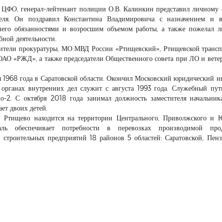
 ЦФО, генерал-лейтенант полиции О.В. Калинкин представил личному 
еля. Он поздравил Константина Владимировича с назначением и в
 него обязанностями и возросшим объемом работы, а также пожелал 
бной деятельности.
вители прокуратуры, МО МВД России «Ртищевский», Ртищевской транс
 ОАО «РЖД», а также председатели Общественного совета при ЛО и вете
 1968 года в Саратовской области. Окончил Московский юридический и
органах внутренних дел служит с августа 1993 года. Служебный пут
-2. С октября 2018 года занимал должность заместителя начальни
ет двоих детей.
 Ртищево находится на территории Центрального, Приволжского и 
раль обеспечивает потребности в перевозках производимой про
строительных предприятий 18 районов 5 областей: Саратовской, Пенз