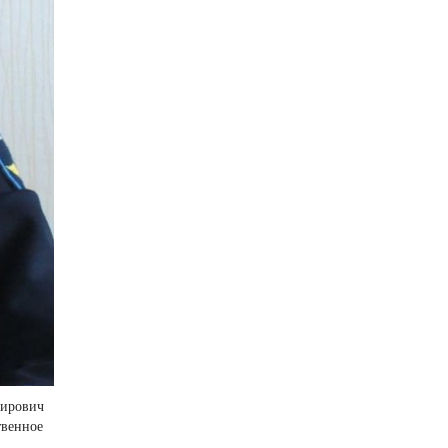
мирович
твенное