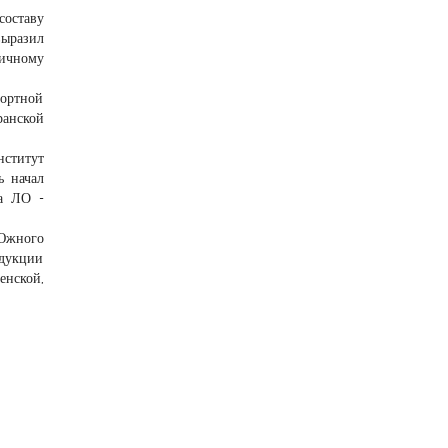
составу
ыразил
личному
портной
ранской
нститут
ь начал
ка ЛО -
Южного
дукции
енской,