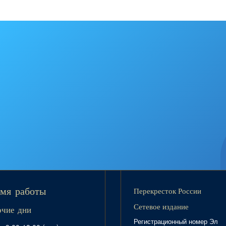
Перекресток России
мя работы
Сетевое издание
очие дни
Регистрационный номер Эл