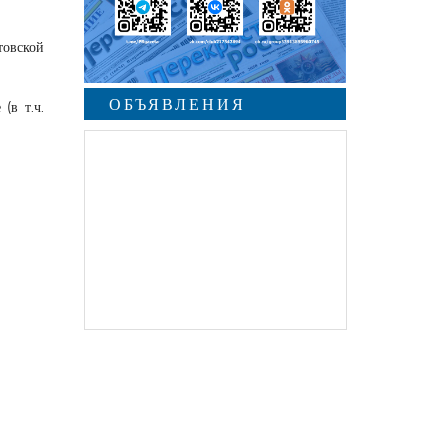
товской
ОБЪЯВЛЕНИЯ
(в т.ч.