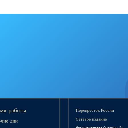
Перекресток России
мя работы
Сетевое издание
очие дни
Регистрационный номер Эл