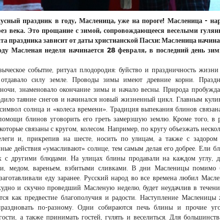
усный праздник в году, Масленица, уже на пороге! Масленица - н
рез века. Это прощание с зимой, сопровождающееся веселыми гуля
та праздника зависит от даты христианской Пасхи: Масленица начина
оду Масленая неделя начинается 28 февраля, в последний день зим
зыческое событие, ритуал плодородия: буйство и праздничность жизни
 отдавало силу земле. Проводы зимы имеют древние корни. Праздн
 ночи, знаменовало окончание зимы и начало весны. Природа пробужда
одило таяние снегов и начинался новый жизненный цикл. Главным кул
символ солнца и «колеса времени». Традиция выпекания блинов связана
помощи блинов уговорить его греть замерзшую землю. Кроме того, в 
которые связаны с кругом, колесом. Например, по кругу объезжать нескол
леги и, прикрепив на шесте, носить по улицам, а также с задором
нные действия «умасливают» солнце, тем самым делая его добрее. Ели б
их с другими блюдами. На улицах блины продавали на каждом углу, 
ами, медом, вареньем, взбитыми сливками. В дни Масленицы помимо
заготавливали еду заранее. Русский народ во все времена любил Масл
скудно и скучно проведший Масленую неделю, будет неудачлив в течени
ется как предвестие благополучия и радости. Наступление Масленицы
раздновать по-разному. Одни собираются печь блины и прочие уго
гости, а также принимать гостей, гулять и веселиться. Для большинств