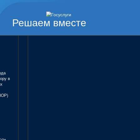
Решаем вместе
ода
ору в
ых
ЗОР)