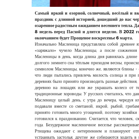
Самый яркий и озорной, солнечный, весёлый и вк
праздник с длинной историей, дошедший до нас че
озаренное радостным ожиданием весеннего тепла. Да
8 недель перед Пасхой и длится неделю. В 2022 г
окончанием будет Прощеное воскресенье 6 марта.
Изначально Масленица представляла собой древнее я
«заряжало» чучело Масленицы, а после сожжения
Масленицы в день, когда длина дня равнялась длине
долгого зимнего сна тёплым приходом весны, происх
символом Масленицы, конечно же, являются блины - 
что люди пытались привлечь милость солнца и при 
деревнях было принято производить разные действия, 
деревню на лошадях или же украшать колесо от те
традиционные хороводы. У русских считалось, что да
Масленицу целый день, с утра до вечера, чередуя 
подавали вместе со сметаной, икрой, рыбой, гриб
принято готовить много угощений, поэтому хозяйки 
готовился к празднованию. Считается, что человек, 
года. Безудержное масленичное веселье рассматрива
Ртищева ожидают с нетерпением и планируют отп
устраивать застолья; другие же собираются ходить в 