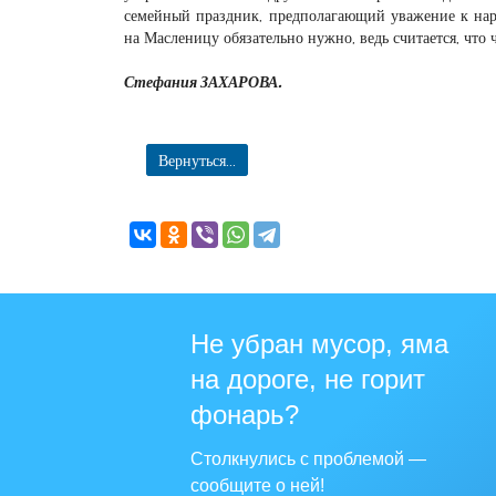
семейный праздник, предполагающий уважение к нар
на Масленицу обязательно нужно, ведь считается, что 
Стефания ЗАХАРОВА.
Вернуться...
Не убран мусор, яма
на дороге, не горит
фонарь?
Столкнулись с проблемой —
сообщите о ней!