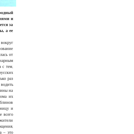
ародный
ниями и
ется за
ы, а ее
 вокруг
ование
лась от
инарным
 с тем,
русских
ько раз
 водить
лины на
дома их
 блинов
еницу и
е всего
 жители
щения,
а – это