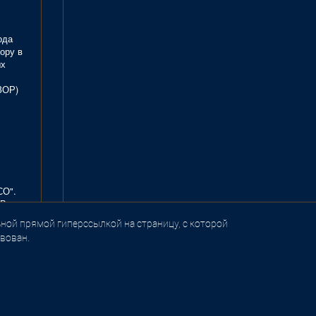
ода
ору в
ых
ЗОР)
СО".
В.
ной прямой гиперссылкой на страницу, с которой
вован.