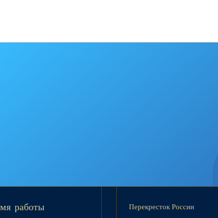
Перекресток России
мя работы