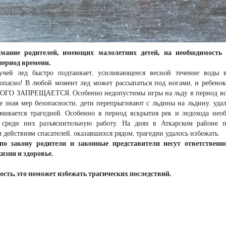
мание родителей, имеющих малолетних детей, на необходимость 
период времени.
чей лед быстро подтаивает, усиливающееся весной течение воды в
ь опасно! В любой момент лед может рассыпаться под ногами, и ребено
СТРОГО ЗАПРЕЩАЕТСЯ. Особенно недопустимы игры на льду в период в
е зная мер безопасности, дети перепрыгивают с льдины на льдину, удал
рачивается трагедией. Особенно в период вскрытия рек и ледохода нео
 среди них разъяснительную работу. На днях в Аткарском районе 
 действиям спасателей, оказавшихся рядом, трагедии удалось избежать.
о закону родители и законные представители несут ответственно
изни и здоровье.
сть, это поможет избежать трагических последствий.