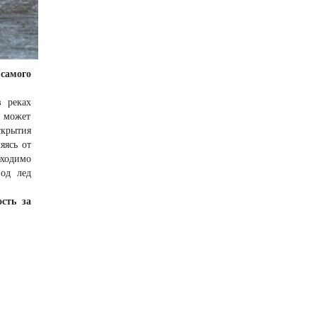
самого
 реках
к может
скрытия
яясь от
бходимо
под лед
сть за