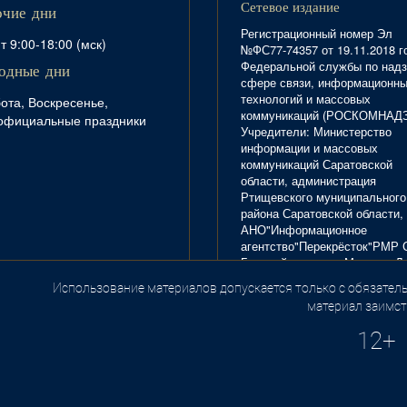
Сетевое издание
очие дни
Регистрационный номер Эл
т 9:00-18:00 (мск)
№ФС77-74357 от 19.11.2018 г
Федеральной службы по надз
одные дни
сфере связи, информационн
технологий и массовых
ота, Воскресенье,
коммуникаций (РОСКОМНАД
официальные праздники
Учредители: Министерство
информации и массовых
коммуникаций Саратовской
области, администрация
Ртищевского муниципального
района Саратовской области,
АНО"Информационное
агентство"Перекрёсток"РМР 
Главный редактор Маркова Л.
Тел. 8(84540)4-20-72; отдел
Использование материалов допускается только с обязатель
.
рекламы - 4-29-10.
материал заимст
12+