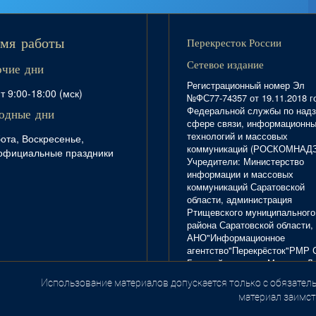
Перекресток России
мя работы
Сетевое издание
очие дни
Регистрационный номер Эл
т 9:00-18:00 (мск)
№ФС77-74357 от 19.11.2018 г
Федеральной службы по надз
одные дни
сфере связи, информационн
технологий и массовых
ота, Воскресенье,
коммуникаций (РОСКОМНАД
официальные праздники
Учредители: Министерство
информации и массовых
коммуникаций Саратовской
области, администрация
Ртищевского муниципального
района Саратовской области,
АНО"Информационное
агентство"Перекрёсток"РМР 
Главный редактор Маркова Л.
Тел. 8(84540)4-20-72; отдел
Использование материалов допускается только с обязатель
.
рекламы - 4-29-10.
материал заимст