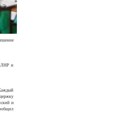
решение
й ЛНР и
Каждый
ддержку
нский и
ообщил