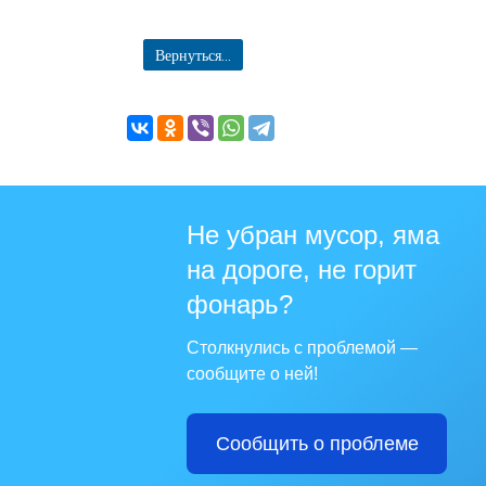
Вернуться...
Не убран мусор, яма
на дороге, не горит
фонарь?
Столкнулись с проблемой —
сообщите о ней!
Сообщить о проблеме