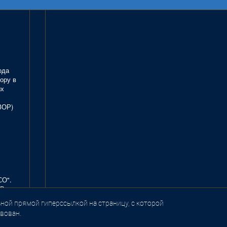
ода
ору в
ых
ЗОР)
СО".
В.
ной прямой гиперссылкой на страницу, с которой
вован.