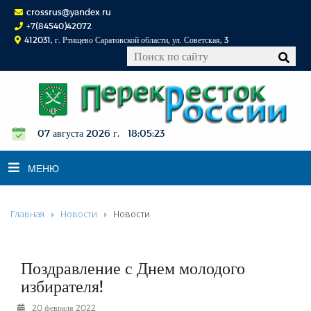
crossrus@yandex.ru
+7(84540)42072
412031, г. Ртищево Саратовской области, ул. Советская, 3
07 августа 2026 г. 18:05:23
МЕНЮ
Главная
Новости
Новости
НОВОСТИ
ОФИЦИАЛЬНО
К СВЕДЕНИЮ
Поздравление с Днем молодого
КОНКУРСЫ
избирателя!
ФОТОРЕПОРТАЖИ
20 февраля 2022