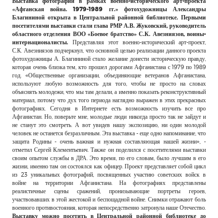
Выставка фотографий в рамках военно-исторического арт-проекта
РЕКЛАМОДАТЕЛЯМ
«Афганская война. 1979-1989 гг.» фотохудожницы Александры
Благининой открыта в Центральной районной библиотеке. Первыми
ОБЪЯВЛЕНИЯ
посетителями выставки стали глава РМР А.В. Жуковский, руководитель
областного отделения ВОО «Боевое братство» С.К. Авезниязов, воины-
КОНТАКТЫ
интернационалисты.
Представляя этот военно-исторический арт-проект,
С.К. Авезниязов подчеркнул, что основной целью реализации данного проекта
фотохудожницы А. Благининой стало желание донести историческую правду,
которая очень близка тем, кто прошел дорогами Афганистана с 1979 по 1989
год. «Общественные организации, объединяющие ветеранов Афганистана,
используют любую возможность для того, чтобы не просто на словах
объяснять молодежи, что мы там делали, а именно показать реконструктивный
материал, потому что дух того периода наглядно выражен в этих прекрасных
фотографиях. Сегодня в Интернете есть возможность изучить все про
Афганистан. Но, поверьте мне, молодые люди никогда просто так не зайдут и
не станут это смотреть. А вот увидев нашу экспозицию, ни один молодой
человек не останется безразличным. Эта выставка - еще одно напоминание, что
защита Родины - очень важная и нужная составляющая нашей жизни», -
отметил Сергей Клементьевич. Также он поделился с посетителями выставки
своим опытом службы в ДРА. Это время, по его словам, было лучшим в его
жизни, именно там он состоялся как офицер. Проект представляет собой цикл
из 23 уникальных фотографий, посвященных участию советских войск в
войне на территории Афганистана. На фотографиях представлены
реалистичные сцены сражений, пронизывающие портреты героев,
участвовавших в этой жестокой и беспощадной войне. Снимки отражают боль
военного противостояния, которая непосредственно затронула наше Отечество.
Выставку можно посетить в Центральной районной библиотеке до