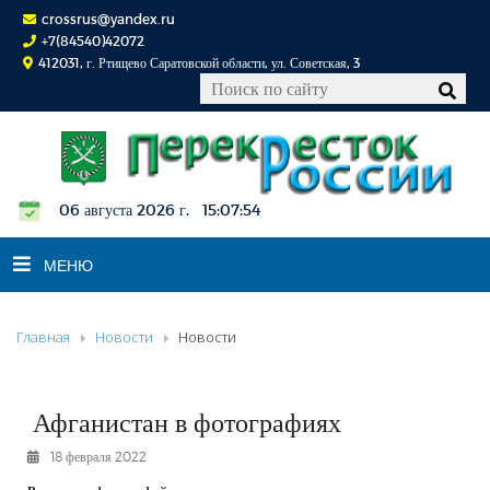
crossrus@yandex.ru
+7(84540)42072
412031, г. Ртищево Саратовской области, ул. Советская, 3
06 августа 2026 г. 15:07:55
МЕНЮ
Главная
Новости
Новости
НОВОСТИ
ОФИЦИАЛЬНО
К СВЕДЕНИЮ
Афганистан в фотографиях
КОНКУРСЫ
18 февраля 2022
ФОТОРЕПОРТАЖИ